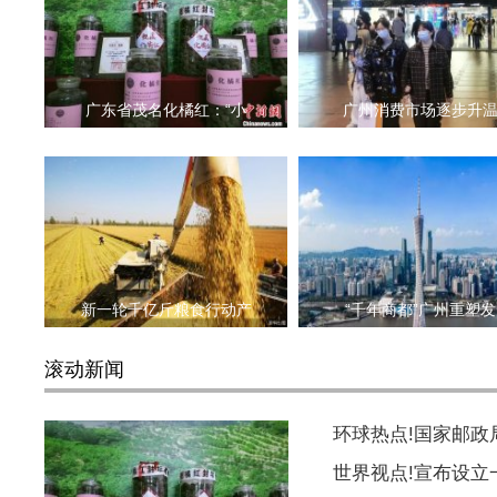
广东省茂名化橘红：“小
广州消费市场逐步升
新一轮千亿斤粮食行动产
“千年商都”广州重塑发
滚动新闻
环球热点!国家邮
世界视点!宣布设