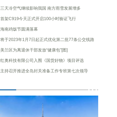
三天冷空气继续影响我国 南方雨雪发展增多
首架C919今天正式开启100小时验证飞行
届海南鸡饭节圆满落幕
将于2023年1月7日起正式优化第二批77条公交线路
美兰区为离退休干部发放“健康包”[图]
京红奥科技有限公司入围《国货好物》项目评选
飞主持召开推进全岛封关准备工作专班第七次领导