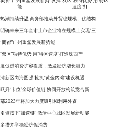
年商都”广州重塑发展新势
发挥“双区”独特优势 用“特区
能
速度”打
热潮持续升温 商务部推动外贸稳规模、优结构
津明确未来三年全市上市企业将在规模上实现“三
年商都”广州重塑发展新势能
“双区”独特优势 用“特区速度”打造珠西产
维度促进消费扩容提质，激发经济增长潜力
湾新区向海图强 抢抓“黄金内湾”建设机遇
跃升“卡位”全球价值链 协同开放构筑竞合新
部2023年将加大力度吸引和利用外资
引资按下“加速键” 激活中心城区发展新动能
京多措并举稳经济促消费