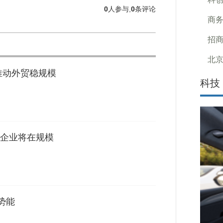
0
人参与,
0
条评论
商务
招商
北
推动外贸稳规模
科技
企业将在规模
势能