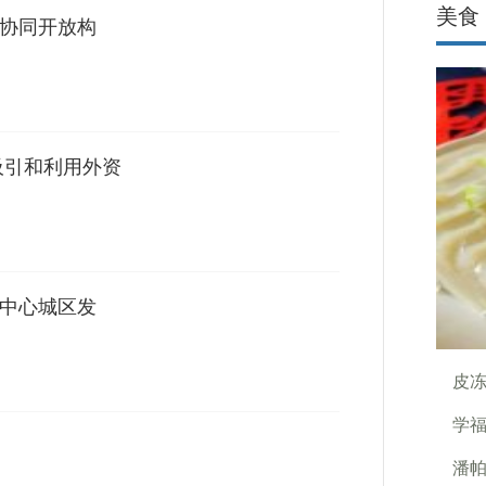
美食
 协同开放构
吸引和利用外资
活中心城区发
皮
学
潘帕