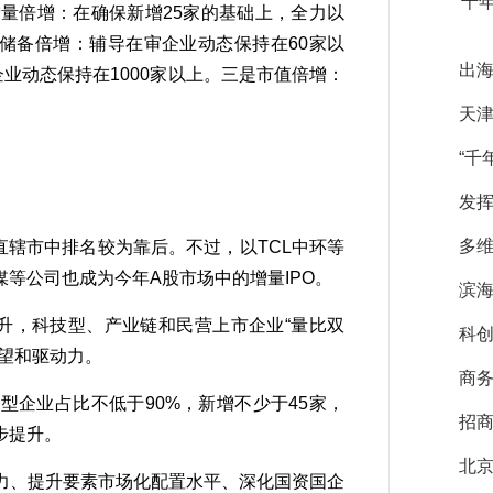
“千
是增量倍增：在确保新增25家的基础上，全力以
是储备倍增：辅导在审企业动态保持在60家以
出海
业动态保持在1000家以上。三是市值倍增：
天
“千
发挥
多
辖市中排名较为靠后。不过，以TCL中环等
等公司也成为今年A股市场中的增量IPO。
滨海
升，科技型、产业链和民营上市企业“量比双
科创
望和驱动力。
商务
企业占比不低于90%，新增不少于45家，
招商
步提升。
北
、提升要素市场化配置水平、深化国资国企