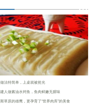
冻做法特简单，上桌就被抢光
福建人做酱油水炣鱼，鱼肉鲜嫩无腥味
斯草原的雄鹰，更孕育了“世界肉库”的美食