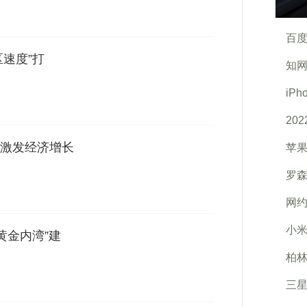
百度
区速度”打
知网
iP
20
激发经济增长
苹果
罗森
网
小
黄金内湾”建
柏林
三