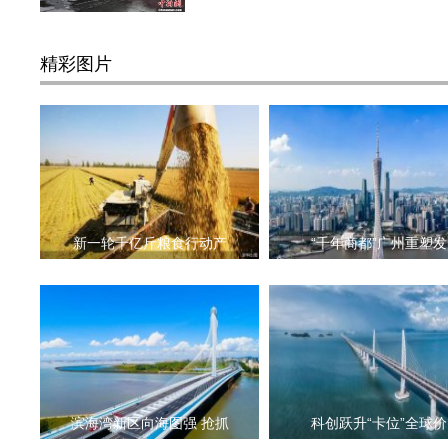
精彩图片
新一轮千亿斤粮食行动产
“千年商都”广州重塑发
滨海湾新区向海图强 抢抓
科创跃升“卡位”全球价