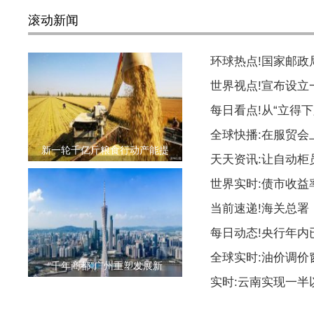
滚动新闻
环球热点!国家邮
世界视点!宣布设
每日看点!从“立得下
全球快播:在服贸会
新一轮千亿斤粮食行动产能提
天天资讯:让自动柜
世界实时:债市收益
当前速递!海关总署
每日动态!央行年内
全球实时:油价调价
“千年商都”广州重塑发展新
实时:云南实现一