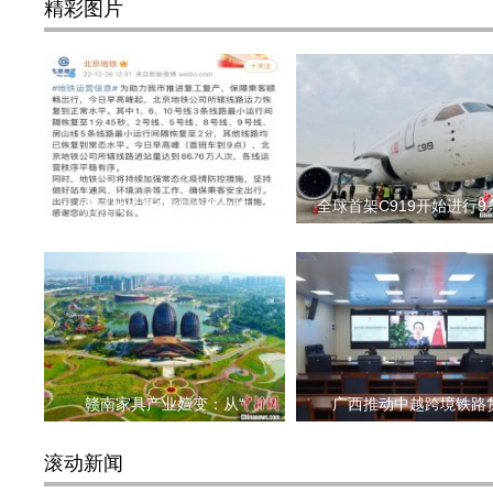
精彩图片
北京地铁所辖线路运力恢
全球首架C919开始进行9
赣南家具产业嬗变：从“
广西推动中越跨境铁路
滚动新闻