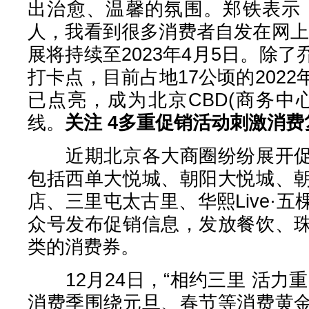
出治愈、温馨的氛围。郑铁表示
人，我看到很多消费者自发在网上
展将持续至2023年4月5日。除
打卡点，目前占地17公顷的202
已点亮，成为北京CBD(商务中
线。
关注 4
多重促销活动刺激消费
近期北京各大商圈纷纷展开促
包括西单大悦城、朝阳大悦城、
店、三里屯太古里、华熙Live·
众号发布促销信息，发放餐饮、
类的消费券。
12月24日，“相约三里 活力
消费季围绕元旦、春节等消费黄