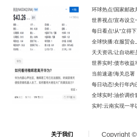
环球热点!国家邮
世界视点!宣布设
每日看点!从“立得下
全球快播:在服贸会
微博拟以15亿元收购新浪网全
天天资讯:让自动柜
世界实时:债市收益
当前速递!海关总署
每日动态!央行年内
全球实时:油价调价
“华为天才少年”稚晖君被曝
实时:云南实现一
Copyright ©
关于我们