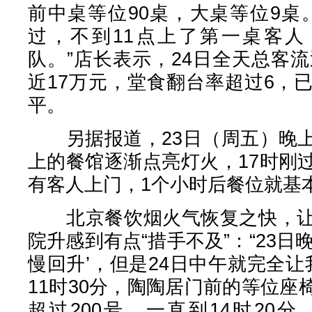
前中桌等位90桌，大桌等位9桌
过，不到11点上了第一桌客人
队。”店长表示，24日全天总客流
近17万元，堂食翻台率超过6，
平。
另据报道，23日（周五）晚上
上的餐馆逐渐点亮灯火，17时刚
有客人上门，1个小时后餐位就基
北京餐饮烟火气恢复之快，让
院升感到有点“措手不及”：“23日
慢回升’，但是24日中午就完全让我
11时30分，陶陶居门前的等位
超过200号。一直到14时20