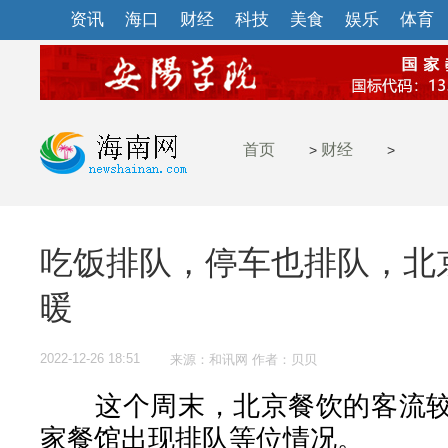
资讯
海口
财经
科技
美食
娱乐
体育
首页
财经
>
>
吃饭排队，停车也排队，北
暖
2022-12-26 18:51
来源：和讯网 作者：贝贝
这个周末，北京餐饮的客流较
家餐馆出现排队等位情况。