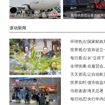
全球首架C919开始进行9条航
新疆铁路货运量首破两
滚动新闻
环球热点!国家邮
世界视点!宣布设
每日看点!从“立得下
全球快播:在服贸会
各地应加大力度扩内需 为全球
天天资讯:让自动柜
世界实时:债市收益
当前速递!海关总署
每日动态!央行年内