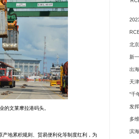
R
20
RC
北京
新
出海
天
“千
发挥
作业的文莱摩拉港码头。
多
滨海
原产地累积规则、贸易便利化等制度红利，为