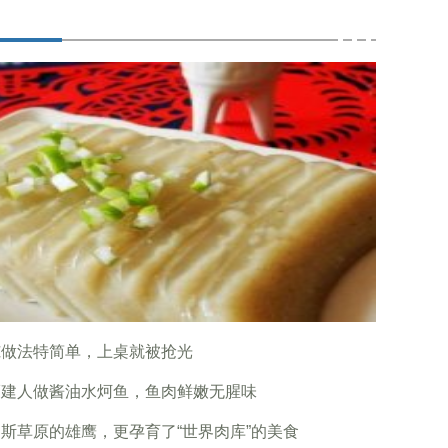
冻做法特简单，上桌就被抢光
福建人做酱油水炣鱼，鱼肉鲜嫩无腥味
斯草原的雄鹰，更孕育了“世界肉库”的美食