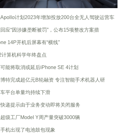
Apollo计划2023年增加投放200台全无人驾驶运营车
回应“因涉嫌垄断被罚”，公布15项整改方案措
hone 14P开机后屏幕有“横线”
22计算机科学年终盘点
可能将取消或延后iPhone SE 4计划
博特完成超亿元B轮融资 专注智能手术机器人研
约车平台单量均持续下滑
米快递提示由于业务变动即将关闭服务
超级工厂Model Y周产量突破3000辆
星手机出现了电池鼓包现象