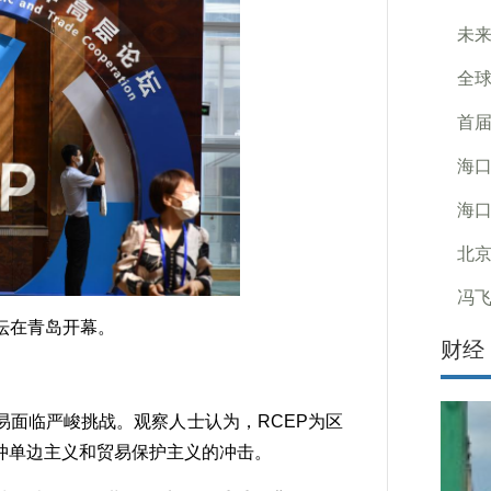
未来
全球
首
海口
海口
北
冯
论坛在青岛开幕。
财经
面临严峻挑战。观察人士认为，RCEP为区
冲单边主义和贸易保护主义的冲击。