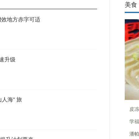
美食
增效地方赤字可适
提速升级
人海” 旅
皮
学
潘帕