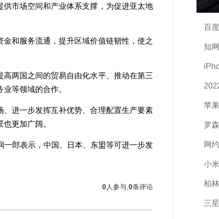
提供市场空间和产业体系支撑，为促进亚太地
百度
资金和服务流通，提升区域价值链韧性，使之
知网
iP
提高两国之间的贸易自由化水平、推动在第三
20
务业等领域的合作。
苹果
场、进一步发挥互补优势、合理配置生产要素
景也更加广阔。
罗森
网
一郎表示，中国、日本、东盟等可进一步发
。
小
柏林
0
人参与,
0
条评论
三