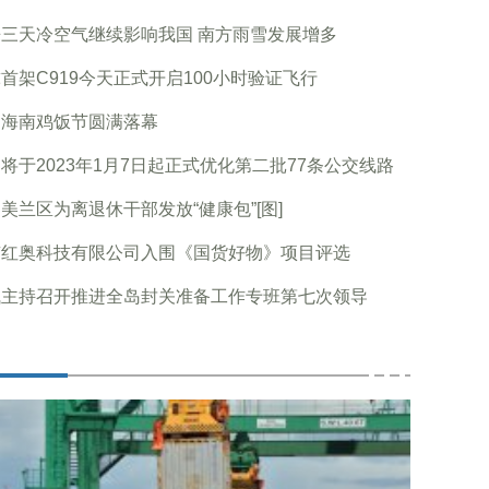
三天冷空气继续影响我国 南方雨雪发展增多
首架C919今天正式开启100小时验证飞行
届海南鸡饭节圆满落幕
将于2023年1月7日起正式优化第二批77条公交线路
美兰区为离退休干部发放“健康包”[图]
京红奥科技有限公司入围《国货好物》项目评选
飞主持召开推进全岛封关准备工作专班第七次领导