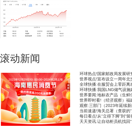
一只股票可抵欧洲最大股
滚动新闻
环球热点!国家邮政局发展研
世界视点!宣布设立一周年北
全球快播:在服贸会上零距离感
环球快播:我国LNG储气设
世界要闻:地标农产品（生鲜俏
世界即时看!（经济观察）福
观察:三部门（2023年延续
当前速递!海关总署（查获的
每日看点!从“立得下脚”到“留
天天资讯:让自动柜员机找回“
新一轮数字人民币消费券来了