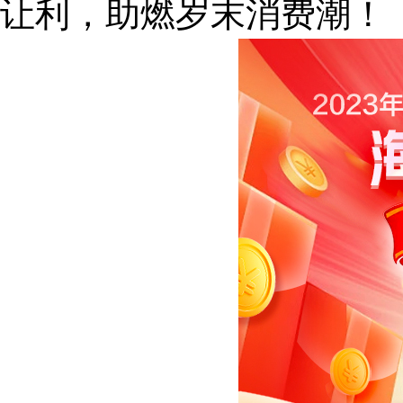
让利，助燃岁末消费潮！