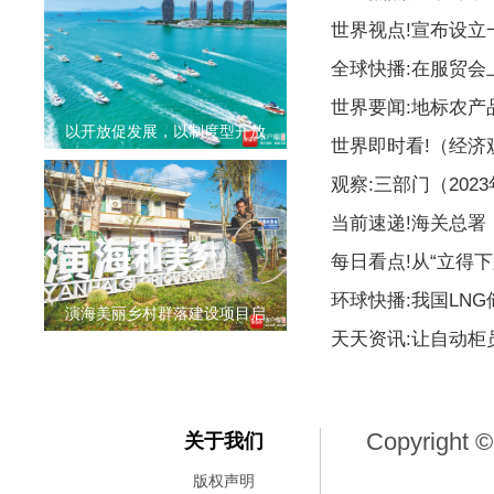
世界视点!宣布设
全球快播:在服贸会
世界要闻:地标农产
以开放促发展，以制度型开放
世界即时看!（经
观察:三部门（20
当前速递!海关总署
每日看点!从“立得下
环球快播:我国LN
演海美丽乡村群落建设项目启
天天资讯:让自动柜
Copyright ©
关于我们
版权声明