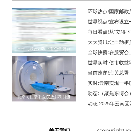
环球热点!国家邮
世界视点!宣布设
每日看点!从“立得下
天天资讯:让自动柜
三部门联合印发《有色金属行
全球快播:在服贸会
世界实时:债市收益
当前速递!海关总署
实时:云南实现一
动态:（聚焦东博
北京同仁堂中医院放射科引进
动态:2025年云南
Copyright ©
关于我们