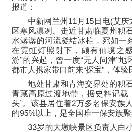
报道：
中新网兰州11月15日电(艾庆
区寒风凛冽。走近甘肃临夏州积
水潺潺的河流凝结冰柱，宛如一条
在霓虹灯照射下，颇有仙境之感
游”的兴起，曾一度“无人问津”地
都市人携家带口前来“探宝”，体验
地处甘肃和青海交界处的积石
青藏高原过渡地带，据史料记载
头”。该县居住着2万多名保安族
的95%以上，是全国唯一保安族
33岁的大墩峡景区负责人白小