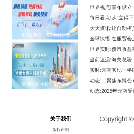
世界视点!宣布设
每日看点!从“立得下
天天资讯:让自动柜
能源起新程，“明力能源”谱
全球快播:在服贸会
世界实时:债市收益
当前速递!海关总署
实时:云南实现一
动态:（聚焦东博
“豪领能源”为新能源产业赋
动态:2025年云南
Copyright ©
关于我们
版权声明