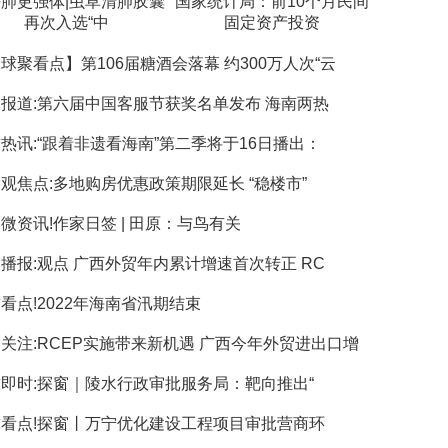
肺更强体|虫草清肺胶囊
国家统计局：前10个月民间
再次入选“中
固定资产投资
球聚看点】第106届糖酒会落幕 约300万人次“云
报道:第六届中国客服节获奖名单发布 海南两热
热讯:“跟着非遗看海南”第二季将于16日播出：
观焦点:多地购房优惠政策期限延长 “稳楼市”
微资讯!作家日签 | 田原：与鸟有关
播报:观点 广西外贸年内累计增速首次转正 RC
看点!2022年海南省汛期结束
关注:RCEP实施带来新机遇 广西今年外贸进出口增
即时:探窗｜陵水行政审批服务局：靶向推出“
看点!探窗丨万宁优化建设工程项目审批营商环