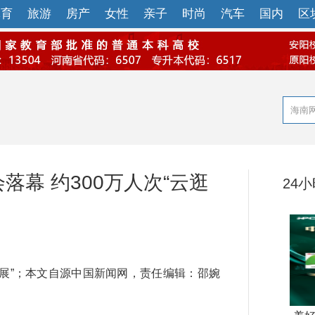
体育
旅游
房产
女性
亲子
时尚
汽车
国内
区
落幕 约300万人次“云逛
24
逛展”；本文自源中国新闻网，责任编辑：邵婉