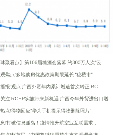
球聚看点】第106届糖酒会落幕 约300万人次“云
观焦点:多地购房优惠政策期限延长 “稳楼市”
播报:观点 广西外贸年内累计增速首次转正 RC
关注:RCEP实施带来新机遇 广西今年外贸进出口增
热点!得物回应“华为手机提示得物删除照片”
息!打破信息孤岛！疫情推升航空业互联需求，
焦点!赵英民（中国将继续秉持生态文明理念推