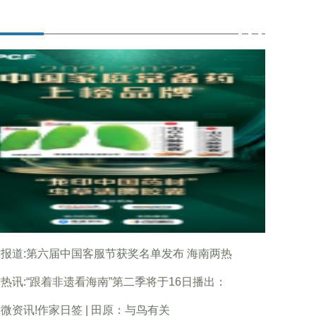
报道:第六届中国客服节获奖名单发布 海南两热
热讯:“跟着非遗看海南”第二季将于16日播出：
微资讯!作家日签 | 田原：与鸟有关