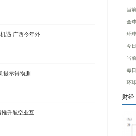
当前
全球
新机遇 广西今年外
环球
今日
当前
每日
手机提示得物删
环球
财经
情推升航空业互