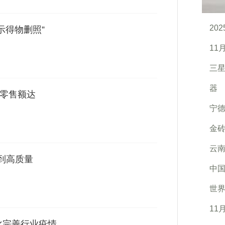
20
示得物删照”
11
三星G
器
络零售额达
宁
金
云
到高质量
中
世界
11
化完善行业疫情