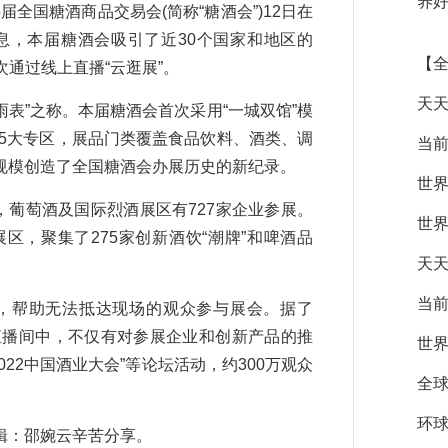
养好
届全国糖酒商品交易会(简称“糖酒会”)12日在
息，本届糖酒会吸引了近30个国家和地区的
【全
次通过线上直播“云逛展”。
天天
表”之称。本届糖酒会首次采用“一城双馆”模
15大专区，展品门类覆盖食品饮料、酒类、调
当前
规模创造了全国糖酒会办展历史的新纪录。
世界
葡萄酒及国际烈酒展区有727家企业参展。
世界
，聚集了275家创新酒饮“潮牌”和啤酒品
天天
当前
，帮助无法抵达现场的观众参与展会。据了
直播间中，不仅有对参展企业和创新产品的推
世界
022中国酒业大会”等论坛活动，约300万观众
全球
环球
：邵婉云辛苦分享。