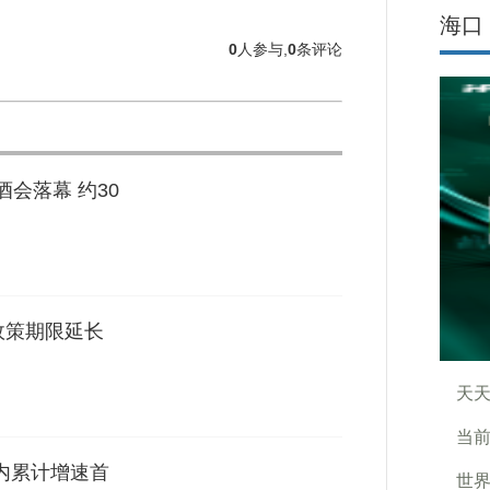
海口
0
人参与,
0
条评论
酒会落幕 约30
政策期限延长
天天
当前
年内累计增速首
世界