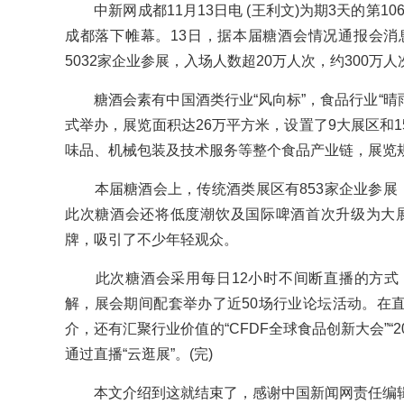
中新网成都11月13日电 (王利文)为期3天的第106
成都落下帷幕。13日，据本届糖酒会情况通报会消
5032家企业参展，入场人数超20万人次，约300万人
糖酒会素有中国酒类行业“风向标”，食品行业“晴雨
式举办，展览面积达26万平方米，设置了9大展区和
味品、机械包装及技术服务等整个食品产业链，展览
本届糖酒会上，传统酒类展区有853家企业参展，
此次糖酒会还将低度潮饮及国际啤酒首次升级为大展区
牌，吸引了不少年轻观众。
此次糖酒会采用每日12小时不间断直播的方式
解，展会期间配套举办了近50场行业论坛活动。在
介，还有汇聚行业价值的“CFDF全球食品创新大会”“2
通过直播“云逛展”。(完)
本文介绍到这就结束了，感谢中国新闻网责任编辑