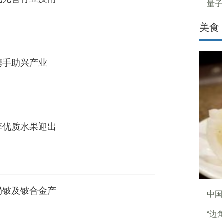
量
美食
携手助兴产业
等优质水果迎出
局铍及铍合金产
中
“边