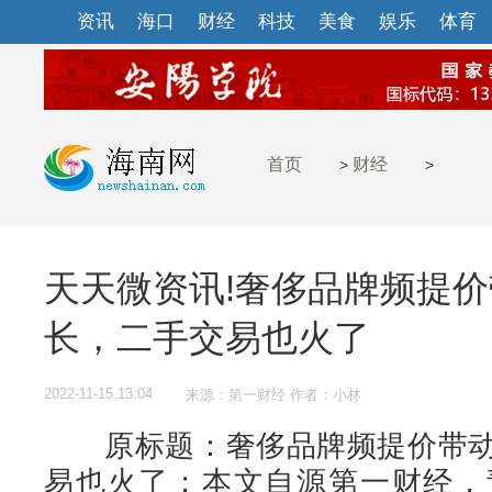
资讯
海口
财经
科技
美食
娱乐
体育
首页
财经
>
>
天天微资讯!奢侈品牌频提
长，二手交易也火了
2022-11-15 13:04
来源：第一财经 作者：小林
原标题：奢侈品牌频提价带动
易也火了；本文自源第一财经，