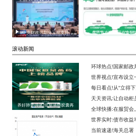
中央财政计划分三批支持
卓思宣布完成国有金融
滚动新闻
环球热点!国家邮
世界视点!宣布设
每日看点!从“立得下
天天资讯:让自动柜
养好肺更强体|虫草清肺胶囊再
全球快播:在服贸会
世界实时:债市收益
当前速递!海关总署