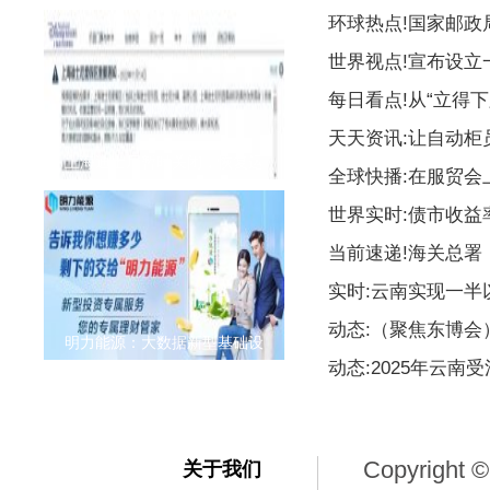
环球热点!国家邮
世界视点!宣布设
每日看点!从“立得下
天天资讯:让自动柜
上海迪士尼暂时关闭，恢复运
全球快播:在服贸会
世界实时:债市收益
当前速递!海关总署
实时:云南实现一
动态:（聚焦东博
明力能源：大数据新型基础设
动态:2025年云南
Copyright ©
关于我们