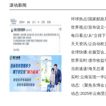
滚动新闻
环球热点!国家邮
世界视点!宣布设
每日看点!从“立得下
天天资讯:让自动柜
上海迪士尼暂时关闭，恢复运
全球快播:在服贸会
世界实时:债市收益
当前速递!海关总署
实时:云南实现一
动态:（聚焦东博
明力能源：大数据新型基础设
动态:2025年云南