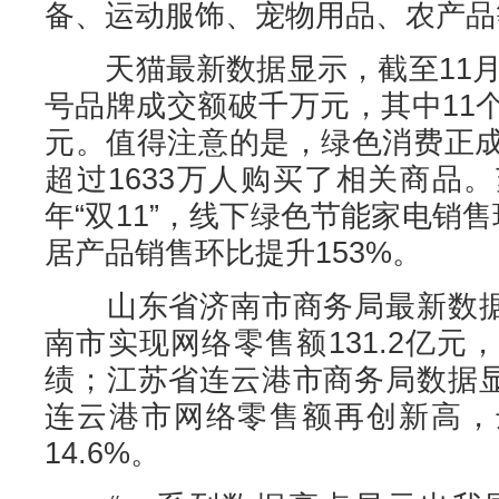
备、运动服饰、宠物用品、农产品
天猫最新数据显示，截至11月1
号品牌成交额破千万元，其中11
元。值得注意的是，绿色消费正
超过1633万人购买了相关商品
年“双11”，线下绿色节能家电销售
居产品销售环比提升153%。
山东省济南市商务局最新数据显
南市实现网络零售额131.2亿元
绩；江苏省连云港市商务局数据显
连云港市网络零售额再创新高，达
14.6%。