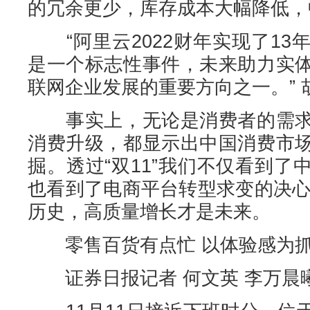
的冗余更少，库存成本大幅降低，
“阿里云2022财年实现了13
是一个标志性事件，未来助力实
联网企业发展的重要方向之一。” 
事实上，无论是消费者的需求
消费升级，都显示出中国消费市
掘。透过“双11”我们不仅看到
也看到了电商平台转型求变的决心
历史，高质量增长才是未来。
零售百货有点忙 以体验感为抓
证券日报记者 何文英 李万晨