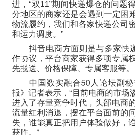
进，“双11”期间快递爆仓的问
分地区的商家还是会遇到一定困难
物流履约，我们和各家快递公司
和运力调度。”
抖音电商方面则是与多家快递企
作协议，平台商家获得多项专属
先揽送、价格保障、专属客服等。
中国数实融合50人论坛副秘
报》记者表示，“目前电商的市场
进入了存量竞争时代，头部电商
流量红利消退，摆在平台面前的
失，谁能真正把用户体验做好，
获胜。”