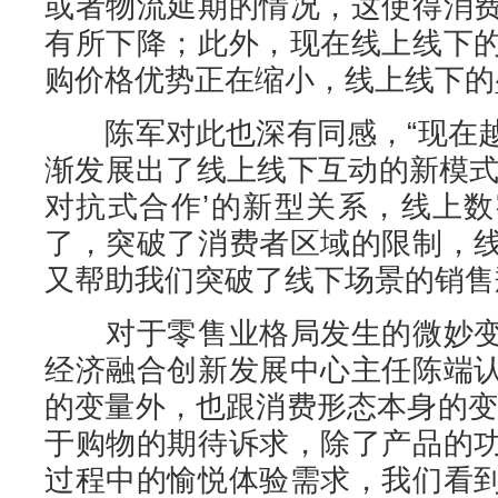
或者物流延期的情况，这使得消
有所下降；此外，现在线上线下
购价格优势正在缩小，线上线下的
陈军对此也深有同感，“现在越
渐发展出了线上线下互动的新模式
对抗式合作’的新型关系，线上
了，突破了消费者区域的限制，
又帮助我们突破了线下场景的销售
对于零售业格局发生的微妙变
经济融合创新发展中心主任陈端
的变量外，也跟消费形态本身的变
于购物的期待诉求，除了产品的
过程中的愉悦体验需求，我们看