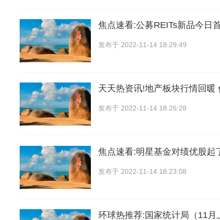
焦点速看:公募REITs新品今日
发布于
2022-11-14 18:29:49
天天热资讯!地产板块行情回暖
发布于
2022-11-14 18:26:28
焦点速看:明星基金对绩优股起了
发布于
2022-11-14 18:23:08
环球热推荐:国家统计局（11