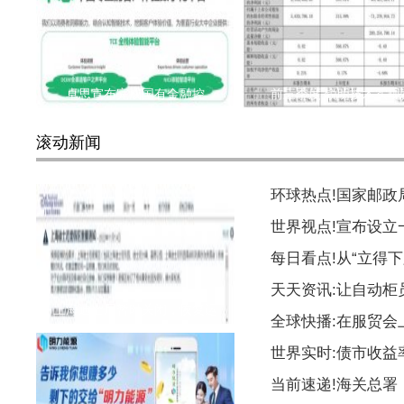
卓思宣布完成国有金融控
前三季度 锐明技术实现
滚动新闻
环球热点!国家邮
世界视点!宣布设
每日看点!从“立得下
天天资讯:让自动柜
上海迪士尼暂时关闭，恢复运
全球快播:在服贸会
世界实时:债市收益
当前速递!海关总署