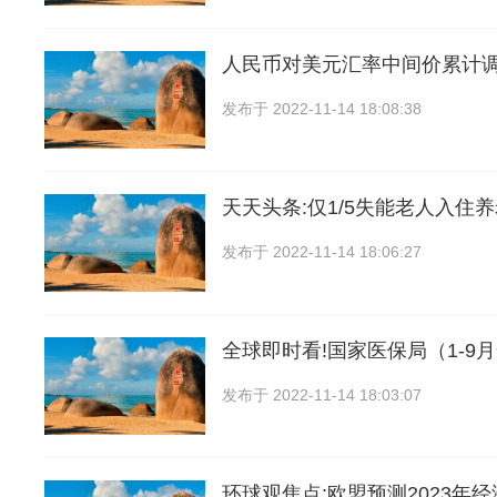
人民币对美元汇率中间价累计调
发布于
2022-11-14 18:08:38
天天头条:仅1/5失能老人入住
发布于
2022-11-14 18:06:27
全球即时看!国家医保局（1-9
发布于
2022-11-14 18:03:07
环球观焦点:欧盟预测2023年