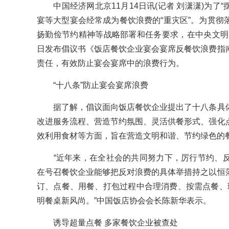
中国经济网北京11月14日讯(记者 刘潇潇)为了“
宴等大型宴会经常成为餐饮浪费的“重灾区”。为贯彻
扬勤俭节约精神等战略部署和任务要求，在中央文明办
日发布倡议书《饭店餐饮企业宴会宴席反餐饮浪费指
责任，有效防止宴会宴席中的浪费行为。
“十八条”防止宴会宴席浪费
据了解，倡议面向饭店餐饮企业提出了十八条具体
改进服务流程、营造节约氛围、灵活供餐形式、强化
效利用食材等方面，旨在营造文明和谐、节约绿色的
“近年来，在全社会的共同努力下，厉行节约、反
在号召餐饮企业能够把反对浪费的具体举措持之以恒
订、点餐、用餐、打包过程中合理消费、按需点餐、珍
明餐桌新风尚。”中国饭店协会会长陈新华表示。
诱导超量点餐 多家餐饮企业被查处