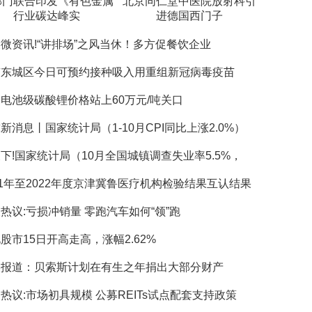
部门联合印发《有色金属
北京同仁堂中医院放射科引
行业碳达峰实
进德国西门子
微资讯!“讲排场”之风当休！多方促餐饮企业
京东城区今日可预约接种吸入用重组新冠病毒疫苗
电池级碳酸锂价格站上60万元/吨关口
新消息丨国家统计局（1-10月CPI同比上涨2.0%）
下!国家统计局（10月全国城镇调查失业率5.5%，
21年至2022年度京津冀鲁医疗机构检验结果互认结果
热议:亏损冲销量 零跑汽车如何“领”跑
股市15日开高走高，涨幅2.62%
媒报道：贝索斯计划在有生之年捐出大部分财产
热议:市场初具规模 公募REITs试点配套支持政策