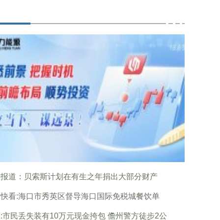
媒报道：贝索斯计划在有生之年捐出大部分财产
快看:海口市秀英区督导海口国际免税城餐饮单
:市民丢失装有10万元现金挎包 儋州警方徒步2公