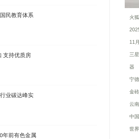
国民教育体系
火狐
20
11
三星G
知 支持优质房
器
宁
金
行业碳达峰实
云
中
世界
30年前有色金属