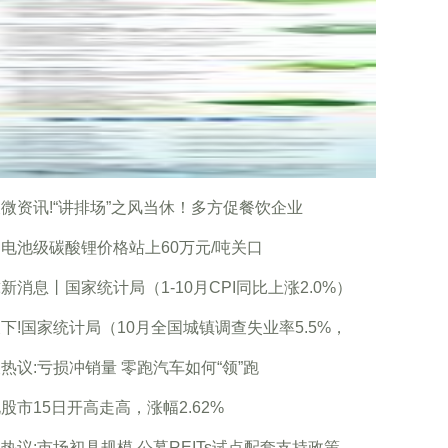
微资讯!“讲排场”之风当休！多方促餐饮企业
电池级碳酸锂价格站上60万元/吨关口
新消息丨国家统计局（1-10月CPI同比上涨2.0%）
下!国家统计局（10月全国城镇调查失业率5.5%，
热议:亏损冲销量 零跑汽车如何“领”跑
股市15日开高走高，涨幅2.62%
热议:市场初具规模 公募REITs试点配套支持政策