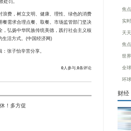
政处罚。
焦点
浪费，树立文明、健康、理性、绿色的消费
实时
用餐需求合理点餐、取餐。市场监管部门坚决
全，弘扬中华民族传统美德，践行社会主义核
天天
生活方式。(中国经济网)
焦
：张子怡辛苦分享。
世界
全球
0
人参与,
0
条评论
环球
财经
当休！多方促