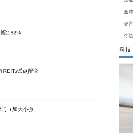
全球
教
2.62%
今热
科技
REITs试点配套
部门（加大小微