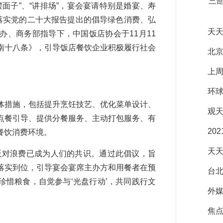
三
摆面子”、“讲排场”，宴会宴请特别是婚宴、寿
落实党的二十大报告提出的倡导绿色消费、弘
天天
、商务部指导下，中国饭店协会于11月11
南十八条》，引导饭店餐饮企业积极履行社会
北
上周
环球
措施，包括提升烹饪技艺、优化菜单设计、
观天
点餐引导、提供分餐服务、主动打包服务、有
20
餐饮消费环境。
天天
对浪费已成为人们的共识。通过此倡议，旨
落实到位，引导宴会宴席主办方和用餐者在预
台北
惜粮食，自觉参与‘光盘行动’，共同践行文
外
焦点