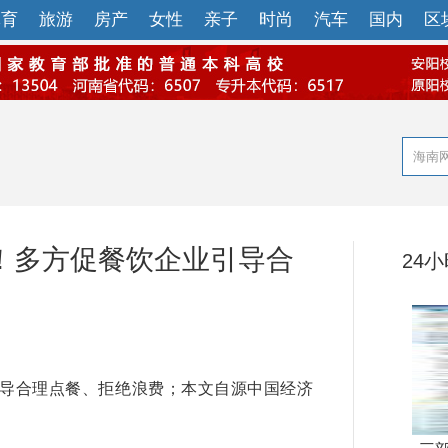
体育
旅游
房产
女性
亲子
时尚
汽车
国内
区
休！多方促餐饮企业引导合
24
导合理点餐、拒绝浪费；本文自源中国经济