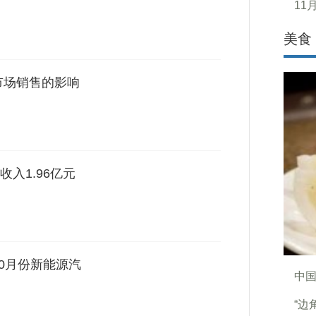
11
美食
市场销售的影响
入1.96亿元
0月份新能源汽
中
“边