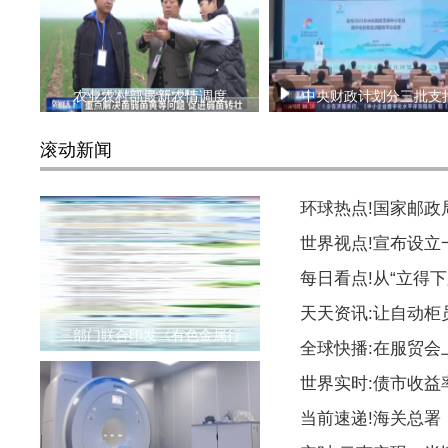
农业农村部最新农情调度
中央财政计划分三批支
滚动新闻
环球热点!国家邮
世界视点!宣布设
每日看点!从“立得下
天天资讯:让自动柜
三部门联合印发《有色金属行
全球快播:在服贸会
世界实时:债市收益
当前速递!海关总署