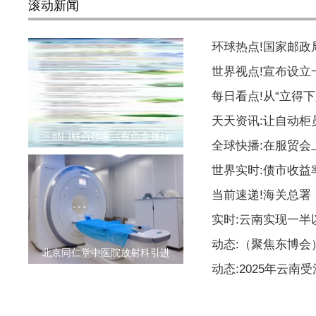
滚动新闻
环球热点!国家邮
世界视点!宣布设
每日看点!从“立得下
天天资讯:让自动柜
三部门联合印发《有色金属行
全球快播:在服贸会
世界实时:债市收益
当前速递!海关总署
实时:云南实现一
动态:（聚焦东博
北京同仁堂中医院放射科引进
动态:2025年云南