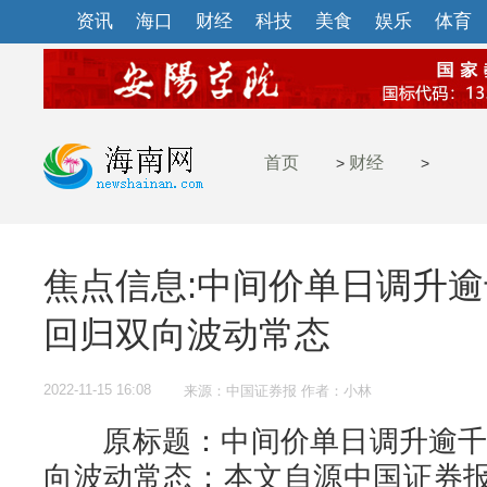
资讯
海口
财经
科技
美食
娱乐
体育
首页
财经
>
>
焦点信息:中间价单日调升逾
回归双向波动常态
2022-11-15 16:08
来源：中国证券报 作者：小林
原标题：中间价单日调升逾千点
向波动常态；本文自源中国证券