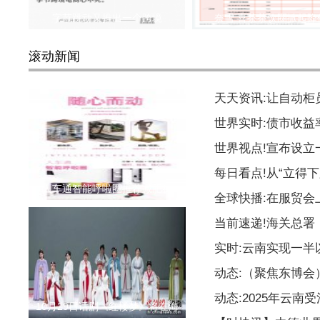
字节跳动又推出一个跨境
奈雪 喜茶茶饮圈掀起降
滚动新闻
天天资讯:让自动柜
世界实时:债市收益
世界视点!宣布设
每日看点!从“立得下
人车通智能呼啦圈推荐减肥神
全球快播:在服贸会
当前速递!海关总署
实时:云南实现一
动态:（聚焦东博
动态:2025年云南
10月29日话剧《红楼梦》将在海