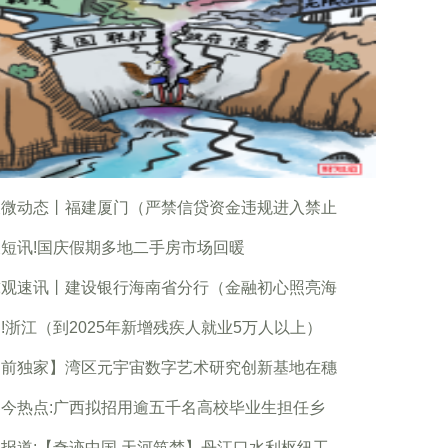
天微动态丨福建厦门（严禁信贷资金违规进入禁止
短讯!国庆假期多地二手房市场回暖
球观速讯丨建设银行海南省分行（金融初心照亮海
!浙江（到2025年新增残疾人就业5万人以上）
当前独家】湾区元宇宙数字艺术研究创新基地在穗
今热点:广西拟招用逾五千名高校毕业生担任乡
报道:【奇迹中国 天河筑梦】丹江口水利枢纽工