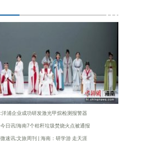
:洋浦企业成功研发激光甲烷检测报警器
今日讯!海南7个秸秆垃圾焚烧火点被通报
微速讯:文旅周刊 | 海南：研学游 走天涯