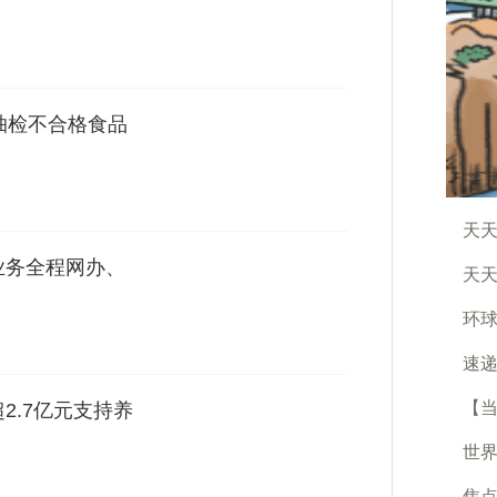
抽检不合格食品
天
业务全程网办、
天天
环
速递
【
2.7亿元支持养
世界
焦点