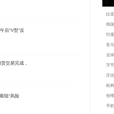
比
韩国
后“V型”反
印度
亚
去掉
品期货交易完成，
字节
庄
机构
着陆”风险
创维
手机