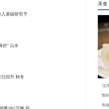
美食
投入基础研究予
价” 山水
逐日回升 秋冬
“边
预
海
量261万辆 环