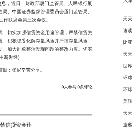
人
消息，近日，财政部厦门监管局、人民银行厦
管局、中国证券监督管理委员会厦门监管局、
天
融工作联席会第三次会议。
速读
，切实加强信贷资金用途管理，严禁信贷资
置，积极稳妥化解存量风险并严控存量风险，
比
动，加大乱象整治发现问题的整改力度。切实
天天
中新财经)
世界
辑：张尼辛苦分享。
环球
0
人参与,
0
条评论
环
美
天天
禁信贷资金违
速递