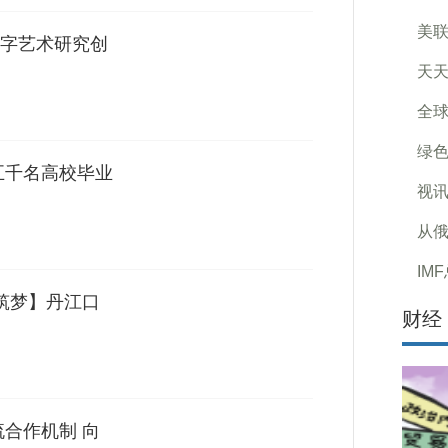
美
字艺术研究创
天天
全球
绿
五千名高校毕业
视讯
从
IM
河筑梦】丹江口
财经
流合作机制 向