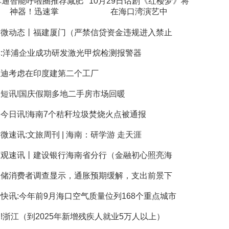
车通智能呼啦圈推荐减肥
10月29日话剧《红楼梦》将
神器！迅速掌
在海口湾演艺中
天微动态丨福建厦门（严禁信贷资金违规进入禁止
:洋浦企业成功研发激光甲烷检测报警器
亚迪考虑在印度建第二个工厂
短讯!国庆假期多地二手房市场回暖
今日讯!海南7个秸秆垃圾焚烧火点被通报
微速讯:文旅周刊 | 海南：研学游 走天涯
球观速讯丨建设银行海南省分行（金融初心照亮海
联储消费者调查显示，通胀预期缓解，支出前景下
快讯:今年前9月海口空气质量位列168个重点城市
!浙江（到2025年新增残疾人就业5万人以上）