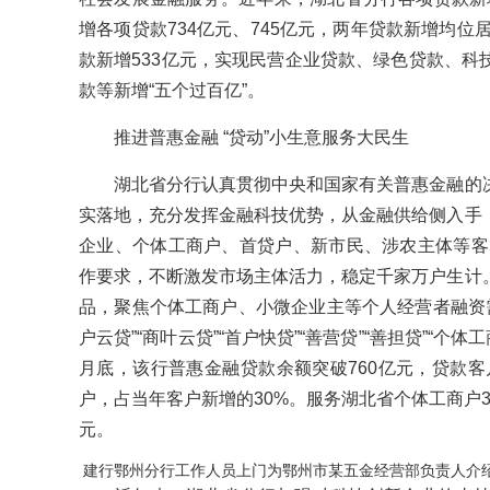
增各项贷款734亿元、745亿元，两年贷款新增均位
款新增533亿元，实现民营企业贷款、绿色贷款、科
款等新增“五个过百亿”。
推进普惠金融 “贷动”小生意服务大民生
湖北省分行认真贯彻中央和国家有关普惠金融的决
实落地，充分发挥金融科技优势，从金融供给侧入手
企业、个体工商户、首贷户、新市民、涉农主体等客群
作要求，不断激发市场主体活力，稳定千家万户生计
品，聚焦个体工商户、小微企业主等个人经营者融资需求
户云贷”“商叶云贷”“首户快贷”“善营贷”“善担贷”“个
月底，该行普惠金融贷款余额突破760亿元，贷款客户
户，占当年客户新增的30%。服务湖北省个体工商户3
元。
建行鄂州分行工作人员上门为鄂州市某五金经营部负责人介