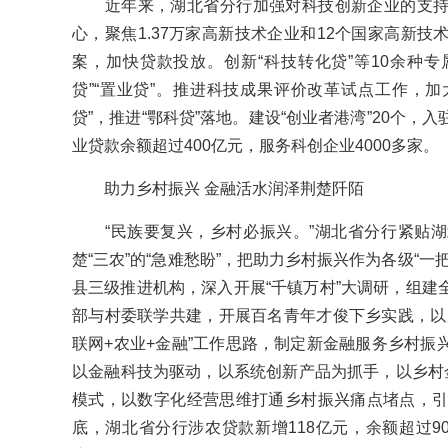
近年来，湖北省分行加强对科技创新企业的支持
心，聚焦1.37万家高新技术企业和12个国家高新
案，加快贷款投放。创新“科技转化贷”等10余种专
贷”“置业贷”。推进科技成果评价改革试点工作，加
贷”，推进“鄂科贷”落地。建设“创业者港湾”20个，入
业贷款余额超过400亿元，服务科创企业4000多家。
助力乡村振兴 金融活水润泽荆楚阡陌
“民族要复兴，乡村必振兴。”湖北省分行紧贴湖
楚“三农”的“急难愁盼”，把助力乡村振兴作为各级“
县三级推进机构，深入开展“千镇万村”大调研，组建
部与村委联学共建，开展百名青年才俊下乡实践，以
联网+农业+金融”工作思路，制定新金融服务乡村振
以金融科技为驱动，以系统创新产品为抓手，以乡村金融
模式，以数字化经营思维打通乡村振兴痛点堵点，引金融
底，湖北省分行涉农贷款新增118亿元，余额超过9