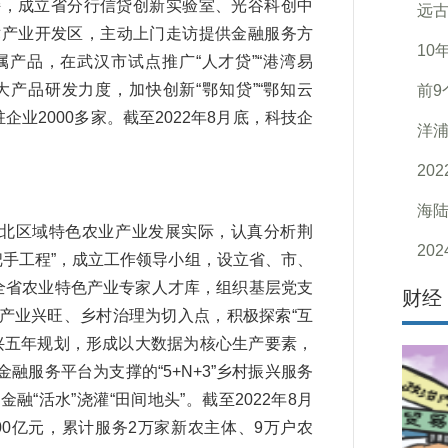
，成立省分行信贷创新实验室、光谷科创中
远
技术产业开发区，主动上门走访提供金融服务方
10
属产品，在武汉市试点推广“人才贷”“港湾易
大产品研发力度，加快创新“鄂知贷”“鄂知云
前9
驻企业2000多家。截至2022年8月底，科技企
洋浦
20
海陆
北区域特色农业产业发展实际，认真分析荆
20
一把手工程”，成立工作领导小组，设立省、市、
全省农业特色产业专家人才库，组织基层党支
财经
产业兴旺、乡村治理为切入点，积极探索“互
兴五年规划，形成以大数据为核心生产要素，
服务平台为支撑的“5+N+3”乡村振兴服务
“活水”浇灌“田间地头”。截至2022年8月
00亿元，累计服务2万家新农主体、9万户农