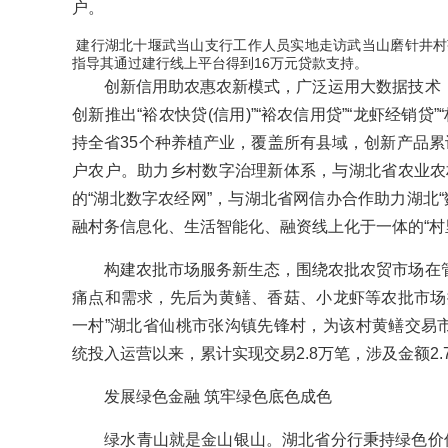
户。
建行湖北十堰武当山支行工作人员实地走访武当山磨针井村
指导其通过建行线上平台得到16万元贷款支持。
创新信用助农惠农新模式，广泛运用大数据技术，
创新推出“裕农快贷(信用)”“裕农信用贷”“龙虾经销贷
持全省35个种养植产业，覆盖所有县域，创新产品累计
户农户。助力乡村数字治理新体系，与湖北省农业农村
的“湖北数字农经网”，与湖北省网信办合作助力湖北“
融村务信息化、生活智能化、融资线上化于一体的“村
构建农批市场服务新生态，围绕农批农贸市场在管
痛点和需求，先后为黄鳝、香菇、小龙虾等农批市场
一村”湖北省仙桃市张沟镇先锋村，为该村黄鳝交易市
统投入运营以来，累计实现交易2.8万笔，涉及金额2.
发展绿色金融 筑牢绿色底色成色
绿水青山就是金山银山。湖北省分行秉持绿色价值