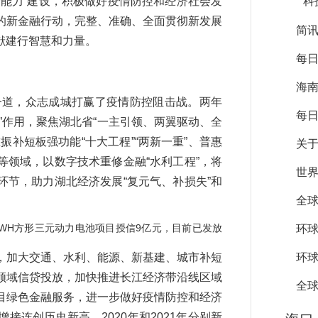
能力”建设，积极做好疫情防控和经济社会发
科
的新金融行动，完整、准确、全面贯彻新发展
简讯
献建行智慧和力量。
每日
海南
一道，众志成城打赢了疫情防控阻击战。两年
每日
”作用，聚焦湖北省“一主引领、两翼驱动、全
补短板强功能“十大工程”“两新一重”、普惠
关于
领域，以数字技术重修金融“水利工程”，将
世界
节，助力湖北经济发展“复元气、补损失”和
全球
WH方形三元动力电池项目授信9亿元，目前已发放
环球
加大交通、水利、能源、新基建、城市补短
环球
领域信贷投放，加快推进长江经济带沿线区域
全球
目绿色金融服务，进一步做好疫情防控和经济
连创历史新高，2020年和2021年分别新