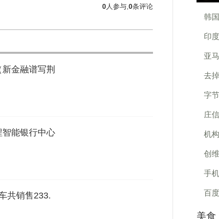
0
人参与,
0
条评论
韩国
印度
亚
（新金融谱写荆
去掉
字节
庄
程智能银行中心
机构
创维
手机
百度
共销售233.
美食