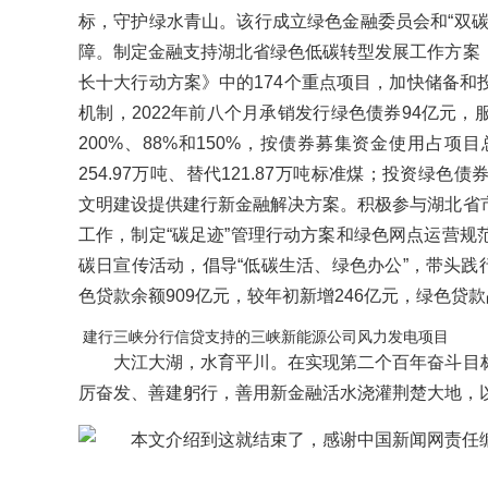
标，守护绿水青山。该行成立绿色金融委员会和“双碳
障。制定金融支持湖北省绿色低碳转型发展工作方案
长十大行动方案》中的174个重点项目，加快储备和
机制，2022年前八个月承销发行绿色债券94亿元
200%、88%和150%，按债券募集资金使用占
254.97万吨、替代121.87万吨标准煤；投资绿色
文明建设提供建行新金融解决方案。积极参与湖北省
工作，制定“碳足迹”管理行动方案和绿色网点运营规
碳日宣传活动，倡导“低碳生活、绿色办公”，带头践行
色贷款余额909亿元，较年初新增246亿元，绿色贷款
建行三峡分行信贷支持的三峡新能源公司风力发电项目
大江大湖，水育平川。在实现第二个百年奋斗目标
厉奋发、善建躬行，善用新金融活水浇灌荆楚大地，
本文介绍到这就结束了，感谢中国新闻网责任编