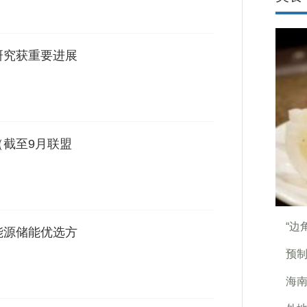
研究获重要进展
（截至9月联盟
“边
能源储能优选方
预
海