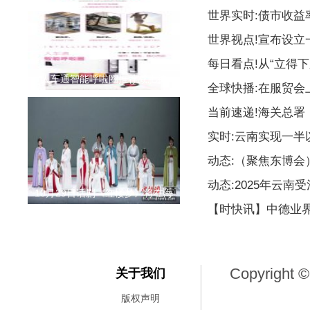
世界实时:债市收益
世界视点!宣布设
每日看点!从“立得下
人车通智能呼啦圈推荐减肥神
全球快播:在服贸会
当前速递!海关总署
实时:云南实现一
动态:（聚焦东博
动态:2025年云南
10月29日话剧《红楼梦》将在海
【时快讯】中德业
Copyright ©
关于我们
版权声明