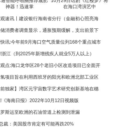
车通智能呼啦圈推荐减肥
10月29日话剧《红楼梦》将
神器！迅速掌
在海口湾演艺中
球观速讯丨建设银行海南省分行（金融初心照亮海
联储消费者调查显示，通胀预期缓解，支出前景下
快讯:今年前9月海口空气质量位列168个重点城市
!浙江（到2025年新增残疾人就业5万人以上）
观点:海口龙华区28个老旧小区改造项目已全面开
色氢项目旨在利用西班牙的阳光和欧洲北部工业区
当前独家】湾区元宇宙数字艺术研究创新基地在穗
!《海南日报》2022年10月12日视频版
俄罗斯运至欧洲的石油管道上检测到泄漏
F总裁：美国股市肯定有可能再跌20%