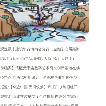
球观速讯丨建设银行海南省分行（金融初心照亮海
!浙江（到2025年新增残疾人就业5万人以上）
当前独家】湾区元宇宙数字艺术研究创新基地在穗
今热点:广西拟招用逾五千名高校毕业生担任乡
报道:【奇迹中国 天河筑梦】丹江口水利枢纽工
观察:广西建立质量交流合作机制 向东盟国家输
热讯:安徽公布11批次抽检不合格食品 涉永辉超