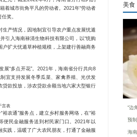
美食
慰籍着城市街角平凡的劳动者。2021年“劳动者
责任奖。
生产情况，因地制宜引导农户重点发展忧遁
，并引入海南禄清生物科技有限公司，以“统购
贫困户扩大忧遁草种植规模，上架建行善融商务
多点开花”。2021年，海南省分行共向8
地制宜支持发展冬季瓜菜、家禽养殖、光伏发
农贷款投放，涉农贷款余额当地六家大型银行
于言表
“边
裕农通”服务点，建立乡村服务网络，在“裕
预
等便民金融服务送到村民家门口。2021年以
金融实践，温暖了广大农民朋友，打通了金融服
海