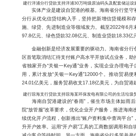
建行洋浦分行贷款支持洋浦30万吨级原油码头及配套储运设
实体产业是建设自贸港的根基。海南省分行坚守初
分行从优化信贷结构入手，坚持把新增信贷规模和
施、绿贷、先进制造业等领域发力。截至2022年6
97.8亿元、绿色贷款32.08亿元、制造业贷款18.33
金融创新是经济发展重要的驱动力。海南省分行创
区首笔取消结汇待支付账户高水平开放试点业务，助
省独家开办“关银一Key通”业务，实现企业办理电子
用，累计发放“关银一Key通”12000个。推动贸易
24.01亿美元，服务贸易收支17.18亿美元，为自贸
建行琼海支行贷款支持琼海某环保发电有限公司的生活垃圾
海南自贸港建设的“春雨”，催生市场主体如雨后
院“放管服”改革要求，优化企业开户服务，推进海南
续优化开户流程，创新推出“账户资料集中查询平台”
升开户效率。运用“开户易”工具的工商数据调用和自
减少客户等待时间。另一方面，海南省分行多策并举