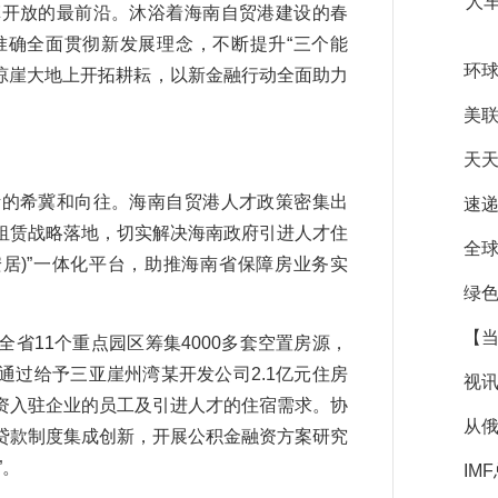
人
开放的最前沿。沐浴着海南自贸港建设的春
准确全面贯彻新发展理念，不断提升“三个能
环
在琼崖大地上开拓耕耘，以新金融行动全面助力
美
天天
的希冀和向往。海南自贸港人才政策密集出
速递
租赁战略落地，切实解决海南政府引进人才住
全球
居)”一体化平台，助推海南省保障房业务实
绿
【
11个重点园区筹集4000多套空置房源，
过给予三亚崖州湾某开发公司2.1亿元住房
视讯
资入驻企业的员工及引进人才的住宿需求。协
从
贷款制度集成创新，开展公积金融资方案研究
”。
IM