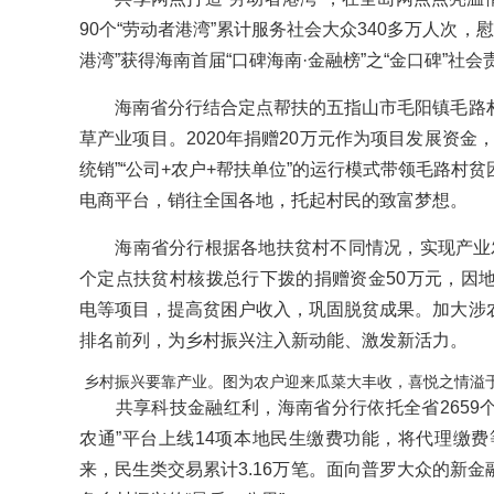
90个“劳动者港湾”累计服务社会大众340多万人次，
港湾”获得海南首届“口碑海南·金融榜”之“金口碑”社会
海南省分行结合定点帮扶的五指山市毛阳镇毛路村
草产业项目。2020年捐赠20万元作为项目发展资金
统销”“公司+农户+帮扶单位”的运行模式带领毛路村
电商平台，销往全国各地，托起村民的致富梦想。
海南省分行根据各地扶贫村不同情况，实现产业发展“
个定点扶贫村核拨总行下拨的捐赠资金50万元，因
电等项目，提高贫困户收入，巩固脱贫成果。加大涉
排名前列，为乡村振兴注入新动能、激发新活力。
乡村振兴要靠产业。图为农户迎来瓜菜大丰收，喜悦之情溢
共享科技金融红利，海南省分行依托全省2659个“
农通”平台上线14项本地民生缴费功能，将代理缴费
来，民生类交易累计3.16万笔。面向普罗大众的新