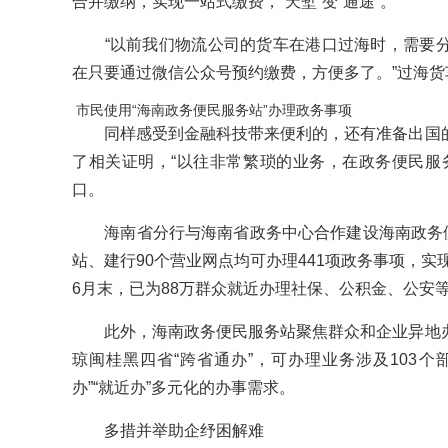
合并缴纳，实现一站式缴费，“天堑”变“通途”。
“以前我们物流公司的货车在港口过海时，需要分
在只要通过微信公众号预约缴费，方便多了。”过海
市民使用“海南政务便民服务站”办理政务事项
同样感受到金融科技带来便利的，还有准备出国的
了相关证明，“以往非常繁琐的业务，在政务便民服
口。
海南省分行与海南省政务中心合作建设海南政务便
站、建行90个营业网点均可办理441项政务事项，实
6月末，已为88万群众就近办理社保、公积金、公安等
此外，海南政务便民服务站聚焦群众和企业异地办
琼闽桂黑四省“跨省通办”，可办理业务涉及103个部
办”“就近办”多元化的办事需求。
多措并举助企纾困解难