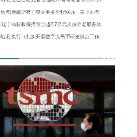
焦点!新疆所有户籍类业务全程网办、掌上办理
!辽宁省财政筹措资金超2.7亿元支持养老服务体
热讯:央行（扎实开展数字人民币研发试点工作