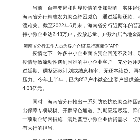
当前，百年变局和世界疫情的叠加影响，实体经济
海南省分行精准发力助企纾困减负，通过延期还款、
渡难关。截至2022年6月末，海南省分行近两年的普
持小微企业达2.43万户，投放总量、户数均居当地
海南省分行工作人员为客户介绍“建行惠懂你”APP
疫情之下，许多中小企业面临资金回笼不及时、现
疫情导致流动性遇到困难的中小企业客户，充分运用
过延期、调整还款计划或结息频率、无还本续贷、再融
压力。今年上半年，已为857户小微企业客户提供差
4.03亿元。
同时，海南省分行推出一系列防疫抗疫助企纾困政
出保障专项规模、开辟绿色通道、到期应延尽延、降
十项助企纾困措施，满足普惠小微企业信贷需求，切
有大行的担当。