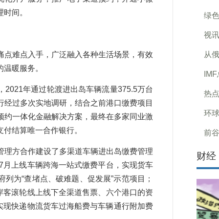
理时间。
绿
视讯
点难点入手，广泛融入各种生活场景，有效
从
的温暖服务。
IM
21年通过轮渡进出岛车辆流量375.5万台
热点
行经过多次实地调研，结合之前港口缴费项目
环球
预约一体化金融解决方案，最终在多家同业激
支付结算唯一合作银行。
前谷
理方合作建设了多渠道车辆进出岛缴费管理
财经
年7月上线车辆跨海一站式缴费平台，实现货车
列为“查堵点、破难题、促发展”示范项目；
两岸客滚轮线上线下全渠道售票、六个港口的资
，实现快递物流货车过海船费与车辆通行附加费