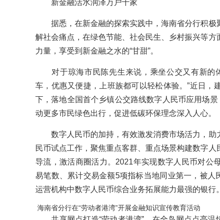
新金融活水润泽万户千家
据悉，在新金融的探索实践中，海南省分行积极聚
解社会痛点，在绿色节能、社会民生、乡村振兴等方
力量，享受到新金融之水的“甘甜”。
对于琼海市民陈先生来说，乘坐公交又有新的体
车，优惠又便捷，上班族都可以轻松体验。”近日，
下，落地全国首个乡镇公交路线数字人民币应用场景，
动更多市民绿色出行，促进低碳环保理念深入人心。
数字人民币的加持，有效激发消费市场活力，助力
民币试点工作，聚焦重点客群、重点场景构建数字人
导流，激活商圈活力。2021年实现数字人民币对公
易笔数、累计交易金额5项指标当地同业第一，被人民
运营机构中数字人民币综合业务拓展能力最强的银行
海南省分行在“劳动者港湾”开展金融知识宣传教育活动
共享网点打造“劳动者港湾”，在全岛网点点亮温情之