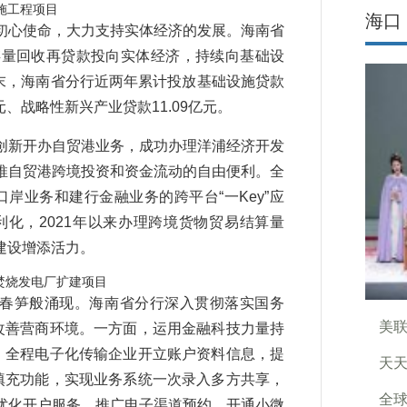
施工程项目
海口
心使命，大力支持实体经济的发展。海南省
存量回收再贷款投向实体经济，持续向基础设
月末，海南省分行近两年累计投放基础设施贷款
亿元、战略性新兴产业贷款11.09亿元。
新开办自贸港业务，成功办理洋浦经济开发
推自贸港跨境投资和资金流动的自由便利。全
口岸业务和建行金融业务的跨平台“一Key”应
便利化，2021年以来办理跨境货物贸易结算量
港建设增添活力。
焚烧发电厂扩建项目
春笋般涌现。海南省分行深入贯彻落实国务
美
改善营商环境。一方面，运用金融科技力量持
，全程电子化传输企业开立账户资料信息，提
天天
填充功能，实现业务系统一次录入多方共享，
全球
优化开户服务，推广电子渠道预约，开通小微