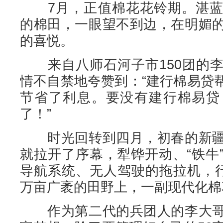
7月，正值棉花花铃期。湛蓝
的棉田，一眼望不到边，在明媚
的喜悦。
来自八师石河子市150团的李
情不自禁地夸赞到：“建行棉易贷
节省了利息。要没有建行棉易贷
了！”
时光回转到四月，初春的新疆
就拉开了序幕，犁铧开动、“铁牛
导航系统、无人驾驶的拖拉机，行
万亩广袤的田野上，一副现代化棉
作为第二代的兵团人的李大哥