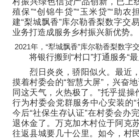
村振兴绿色信贷产品创新，已上线“
殖保”“创锦牛贷”“玉米贷”“助
建“梨城飘香”库尔勒香梨数字交
业务打造成服务乡村振兴新优势。
2021年，“犁城飘香”库尔勒香梨数字
将银行搬到“村口”打通服务“最
烈日炎炎，骄阳似火。最近，
摸着村委会的“智慧大屏”，兴奋
同这天气，火热极了。”托乎提操
行为村委会党群服务中心安装的“
今后“社保生存认证”在村委会办
退休金了。万克加木村位于阿克
往返县城要几十公里。如今，村