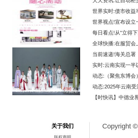
天天资讯:让自动柜
世界实时:债市收益
世界视点!宣布设
每日看点!从“立得下
人车通智能呼啦圈推荐减肥神
全球快播:在服贸会
当前速递!海关总署
实时:云南实现一
动态:（聚焦东博
动态:2025年云南
10月29日话剧《红楼梦》将在海
【时快讯】中德业
Copyright ©
关于我们
版权声明