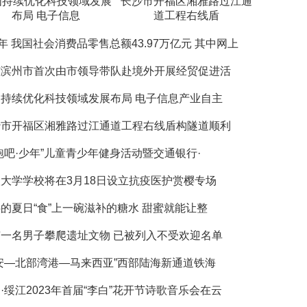
国持续优化科技领域发展
长沙市开福区湘雅路过江通
布局 电子信息
道工程右线盾
2年 我国社会消费品零售总额43.97万亿元 其中网上
东滨州市首次由市领导带队赴境外开展经贸促进活
持续优化科技领域发展布局 电子信息产业自主
沙市开福区湘雅路过江通道工程右线盾构隧道顺利
跑吧·少年”儿童青少年健身活动暨交通银行·
大学学校将在3月18日设立抗疫医护赏樱专场
的夏日“食”上一碗滋补的糖水 甜蜜就能让整
一名男子攀爬遗址文物 已被列入不受欢迎名单
安—北部湾港—马来西亚”西部陆海新通道铁海
·绥江2023年首届“李白”花开节诗歌音乐会在云