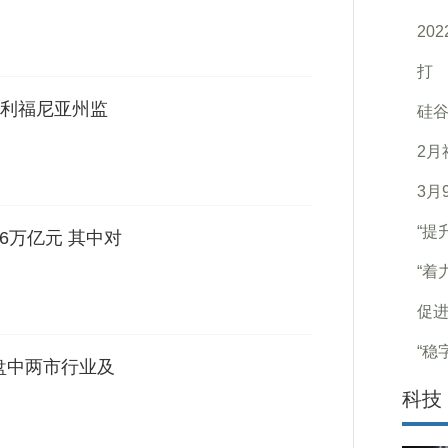
20
打
利福尼亚州监
硅
2月
3月
“提
6万亿元 其中对
“着
促进
“稳
盘中两市行业及
科技