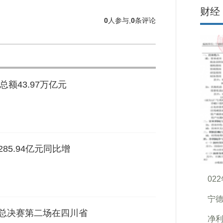
财经
0
人参与,
0
条评论
总额43.97万亿元
85.94亿元同比增
02
宁德
A联赛总决赛第二场在四川省
净