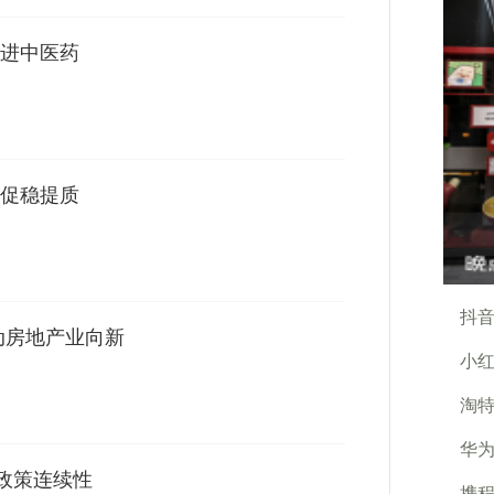
促进中医药
口促稳提质
抖音
动房地产业向新
小红
淘
华
持政策连续性
携程