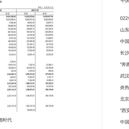
中
02
山
中国
长
“奔
武汉
炎热
北京
“西
德时代
中国