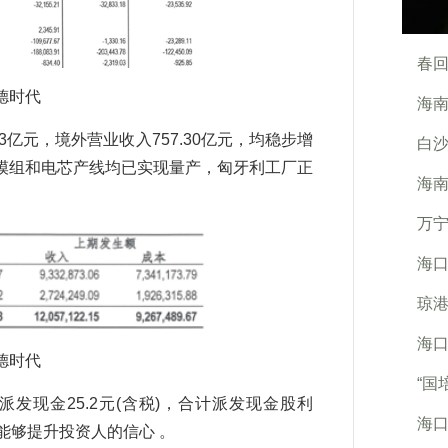
春回
德时代
海南
3亿元，境外营业收入757.30亿元，均稳步增
白沙
模组和电芯产线均已实现量产，匈牙利工厂正
海
万宁
海口
琼
海口
德时代
“国
现金25.2元(含税)，合计派发现金股利
海口
动能够提升投资人的信心 。