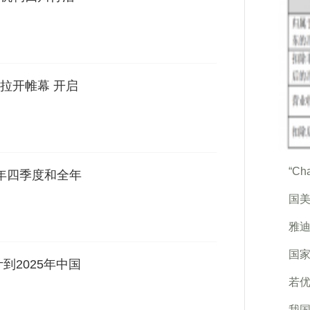
拉开帷幕 开启
“C
2年四季度和全年
国
雅迪
国
到2025年中国
若优
我国