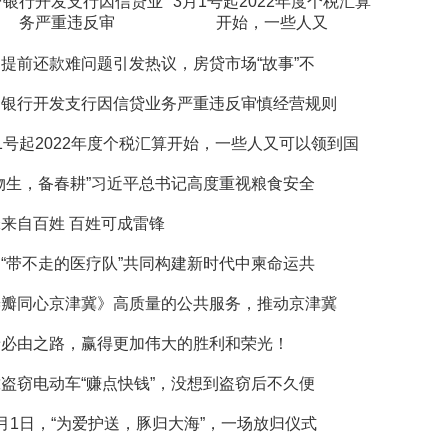
台银行开发支行因信贷业
3月1号起2022年度个税汇算
务严重违反审
开始，一些人又
提前还款难问题引发热议，房贷市场“故事”不
台银行开发支行因信贷业务严重违反审慎经营规则
1号起2022年度个税汇算开始，一些人又可以领到国
物生，备春耕”习近平总书记高度重视粮食安全
来自百姓 百姓可成雷锋
“带不走的医疗队”共同构建新时代中柬命运共
瓣瓣同心京津冀》高质量的公共服务，推动京津冀
着必由之路，赢得更加伟大的胜利和荣光！
盗窃电动车“赚点快钱”，没想到盗窃后不久便
1日，“为爱护送，豚归大海”，一场放归仪式