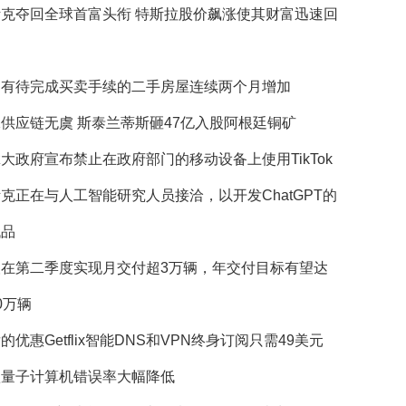
斯克夺回全球首富头衔 特斯拉股价飙涨使其财富迅速回
国有待完成买卖手续的二手房屋连续两个月增加
供应链无虞 斯泰兰蒂斯砸47亿入股阿根廷铜矿
大政府宣布禁止在政府部门的移动设备上使用TikTok
克正在与人工智能研究人员接洽，以开发ChatGPT的
代品
望在第二季度实现月交付超3万辆，年交付目标有望达
0万辆
的优惠Getflix智能DNS和VPN终身订阅只需49美元
歌量子计算机错误率大幅降低