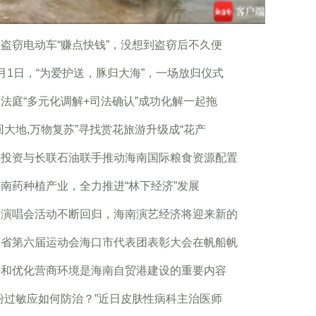
盗窃电动车“赚点快钱”，没想到盗窃后不久便
1日，“为爱护送，豚归大海”，一场放归仪式
法庭“多元化调解+司法确认”成功化解一起拖
回大地,万物复苏”寻找赏花旅游升级成“花产
盛投资与长联石油联手推动海南国际粮食资源配置
南药种植产业，全力推进“林下经济”发展
型演唱会活动不断回归，海南演艺经济将迎来新的
南省第六届运动会海口市代表团表彰大会在帆船帆
善和优化营商环境是海南自贸港建设的重要内容
粉过敏应如何防治？”近日皮肤性病科主治医师