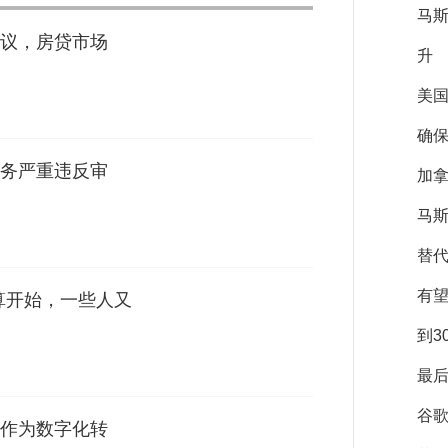
马
议，房贷市场
升
美
确保
务严重违反审
加拿
马斯
替
有
汇算开始，一些人又
到3
最后
谷
作为数字化转