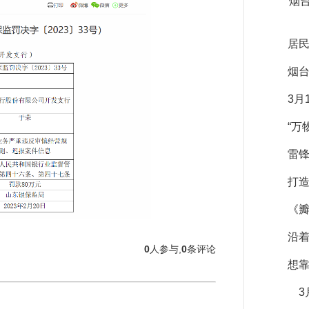
烟
居民
烟
3月
“万
雷锋
打造
《
沿
0
人参与,
0
条评论
想靠
3月