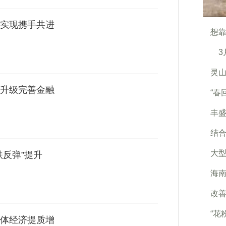
实现携手共进
想靠
3月
灵山
升级完善金融
“春
丰
结合
大
跌反弹”提升
海
改
“花
体经济提质增