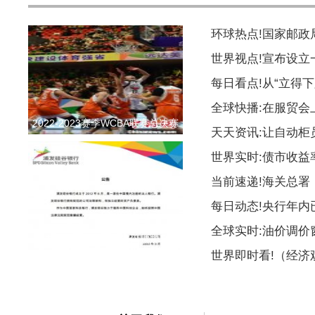
环球热点!国家邮
世界视点!宣布设
每日看点!从“立得下
全球快播:在服贸会
2022-2023赛季WCBA联赛总决赛
天天资讯:让自动柜
第二
世界实时:债市收益
当前速递!海关总署
每日动态!央行年内
全球实时:油价调价
硅谷银行因资不抵债已被加利
世界即时看!（经