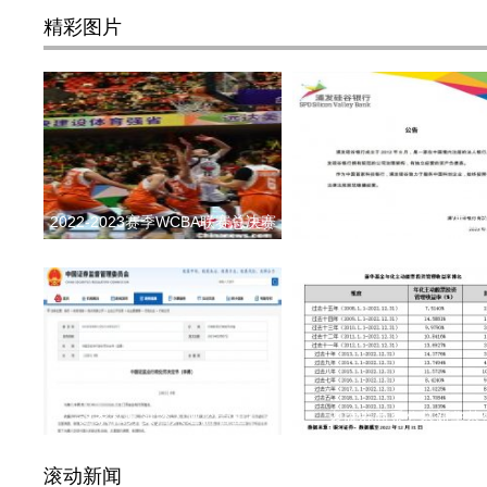
精彩图片
2022-2023赛季WCBA联赛总决赛
硅谷银行因资不抵债已
这家私募实控人遭监管重
老牌券商系公募新华基
滚动新闻