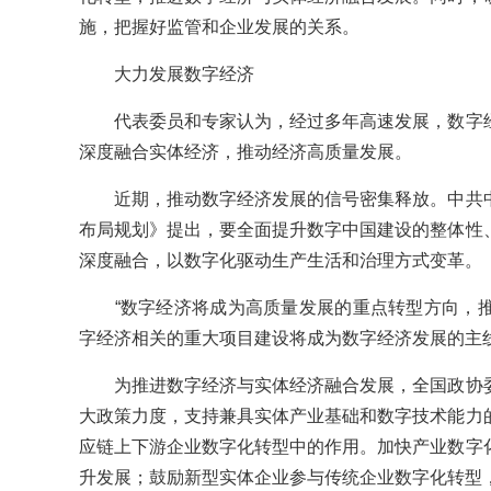
施，把握好监管和企业发展的关系。
大力发展数字经济
代表委员和专家认为，经过多年高速发展，数字经
深度融合实体经济，推动经济高质量发展。
近期，推动数字经济发展的信号密集释放。中共中
布局规划》提出，要全面提升数字中国建设的整体性
深度融合，以数字化驱动生产生活和治理方式变革。
“数字经济将成为高质量发展的重点转型方向，推
字经济相关的重大项目建设将成为数字经济发展的主
为推进数字经济与实体经济融合发展，全国政协委
大政策力度，支持兼具实体产业基础和数字技术能力
应链上下游企业数字化转型中的作用。加快产业数字
升发展；鼓励新型实体企业参与传统企业数字化转型，