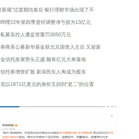
管新规”过渡期结束后 银行理财市场出现了不
哔哩22年第四季度经调整净亏损为13亿元
私募实控人遭监管重罚3050万元
券商系公募新华基金获北京国资入主后 又迎新
金信托发展势头正盛 频有亿元大单落地
信托将增资扩股 新添民生人寿成为股东
克以1871亿美元的身价又回到“老二”的位置