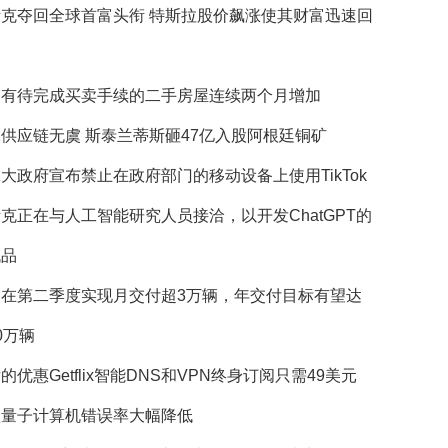
斯克夺回全球首富头衔 特斯拉股价飙涨使其财富迅速回
国有待完成买卖手续的二手房屋连续两个月增加
供应链无虞 斯泰兰蒂斯砸47亿入股阿根廷铜矿
大政府宣布禁止在政府部门的移动设备上使用TikTok
克正在与人工智能研究人员接洽，以开发ChatGPT的
代品
望在第二季度实现月交付超3万辆，年交付目标有望达
0万辆
的优惠Getflix智能DNS和VPN终身订阅只需49美元
歌量子计算机错误率大幅降低