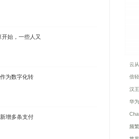
汇算开始，一些人又
云从
作为数字化转
倍轻
汉
华为
Ch
新增多条支付
频
苹果