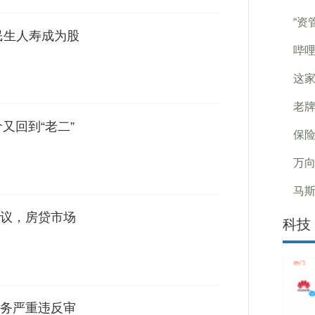
“资
民生人寿成为股
哔哩
这家
老牌
又回到“老二”
保险
万向
马斯
议，房贷市场
科技
务严重违反审