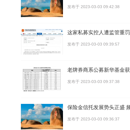
发布于
2023-03-03 09:42:38
这家私募实控人遭监管重罚3
发布于
2023-03-03 09:39:57
老牌券商系公募新华基金获
发布于
2023-03-03 09:37:38
保险金信托发展势头正盛 
发布于
2023-03-03 09:36:37