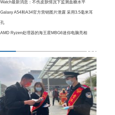
Watch最新消息：不伤皮肤情况下监测血糖水平
Galaxy A54和A34官方营销图片泄露 采用3.5毫米耳
插孔
AMD Ryzen处理器的海王星MBG6迷你电脑亮相