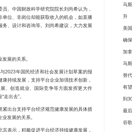
马
员、中国财政科学研究院院长刘尚希认为，
升
非单位、非岗位却能获取收入的机会，如直播
服务、设计和咨询等。刘尚希建议，大力发展
美
确保
加拿
业发展的关系。
马斯
2023年国民经济和社会发展计划草案的报
替
健康持续发展，支持平台企业加强技术创新，
有
发展、创造就业、国际竞争等方面发挥更大作
“走出去”。
到3
紧出台支持平台经济规范健康发展的具体措
最后
企业发展的关系。
谷
京表示，积极促进平台经济持续健康发展，