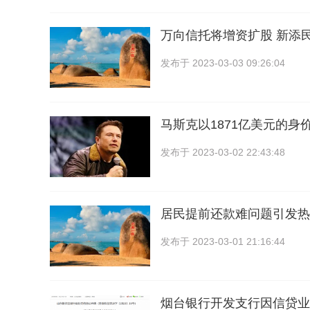
万向信托将增资扩股 新添
发布于
2023-03-03 09:26:04
马斯克以1871亿美元的身价
发布于
2023-03-02 22:43:48
居民提前还款难问题引发热
发布于
2023-03-01 21:16:44
烟台银行开发支行因信贷业