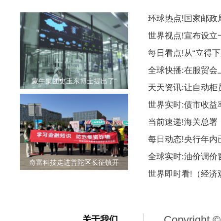
环球热点!国家邮
世界视点!宣布设
每日看点!从“立得下
全球快播:在服贸会
蒙牛集团史玉东博士提出了“
天天资讯:让自动柜
世界实时:债市收益
当前速递!海关总署
每日动态!央行年内
全球实时:油价调价
奇富科技走进普陀区长征镇开
世界即时看!（经
Copyright ©
关于我们