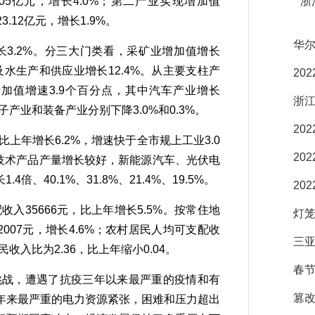
05亿元，增长4.0%；第二产业实现增加值
浙
3.12亿元，增长1.9%。
华
3.2%。分三大门类看，采矿业增加值增长
及水生产和供应业增长12.4%。从主要支柱产
20
加值增速3.9个百分点，其中汽车产业增长
浙
电子产业和装备产业分别下降3.0%和0.3%。
20
年增长6.2%，增速快于全市规上工业3.0
20
新技术产品产量增长较好，新能源汽车、光伏电
40.1%、31.8%、21.4%、19.5%。
20
35666元，比上年增长5.5%。按常住地
灯
007元，增长4.6%；农村居民人均可支配收
三亚
民收入比为2.36，比上年缩小0.04。
春
挑战，遭遇了抗疫三年以来最严重的疫情和有
篡
年来最严重的电力资源紧张，困难和压力超出