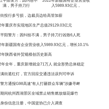
江平阳警方：因纠纷不
2022年新疆国有企业营业收
满，男子持刀行
入5989.93亿元，
尔街投行多亏损，边裁员边给高管加薪
22年重庆市实现地区生产总值29129.03亿元
江平阳警方：因纠纷不满，男子持刀行凶致6人死
22年新疆国有企业营业收入5989.93亿元，增长10.1%
22年陕西省外贸规模创历史新高
22年全年，重庆新增就业71万人 就业形势总体稳定
笼满街遮红灯，官方回应交通违法误判可申诉
警方通报G98高速“有人打砸群众车辆”涉嫌寻衅
节期间杭州西湖景区全域禁止销售燃放烟花爆竹
改身份信息注册，中国篮协已介入调查