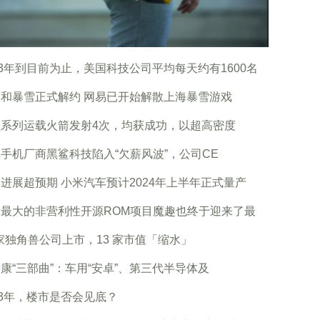
23年到目前为止，美国科技公司平均每天约有1600名
和暴雪正式解约 网易已开始解散上海暴雪游戏
征系列运载火箭发射4次，均获成功，以超高密度
手机厂商黑鲨科技陷入“欠薪风波”，公司CE
进展超预期 小米汽车预计2024年上半年正式量产
内最大的非营利性开源ROM项目魔趣也终于迎来了最
 家独角兽公司上市，13 家市值「缩水」
康“三部曲”：车用“安卓”、第三代半导体及
23年，楼市是否会见底？