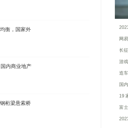
20
均衡，国家外
网易
长
游戏
，国内商业地产
造车
国
19
钢桁梁悬索桥
富士
20