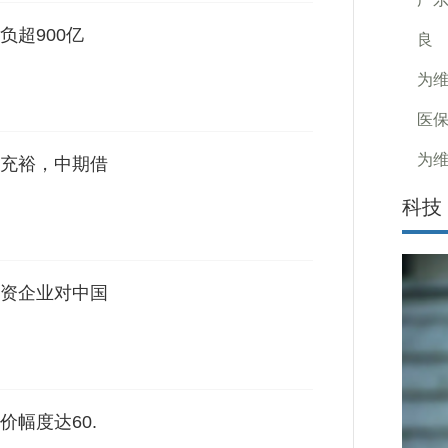
负超900亿
良
为
医保
为
充裕，中期借
科技
资企业对中国
幅度达60.