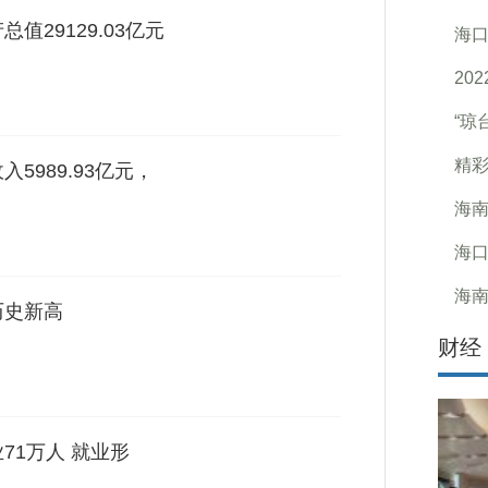
值29129.03亿元
海口
20
“琼
精彩
5989.93亿元，
海南
海口
海
历史新高
财经
71万人 就业形