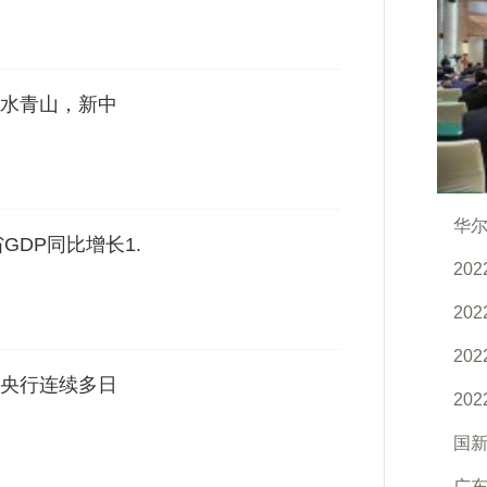
水青山，新中
华
GDP同比增长1.
20
20
20
央行连续多日
20
国
广东