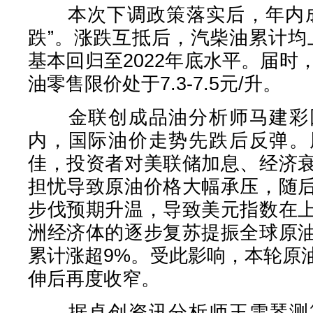
本次下调政策落实后，年内成
跌”。涨跌互抵后，汽柴油累计均
基本回归至2022年底水平。届时
油零售限价处于7.3-7.5元/升。
金联创成品油分析师马建彩回
内，国际油价走势先跌后反弹。
佳，投资者对美联储加息、经济
担忧导致原油价格大幅承压，随
步伐预期升温，导致美元指数在
洲经济体的逐步复苏提振全球原
累计涨超9%。受此影响，本轮原
伸后再度收窄。
据卓创资讯分析师王雪琴测算