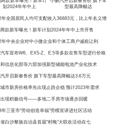
利两款新车曝光！新车计
小鹏汽开启新春售价 旗下车
划2024年年中上
型最高降幅达
22年全国居民人均可支配收入36883元，比上年名义增
两款新车曝光！新车计划2024年年中上市开售
22年中央企业对中小微企业和个体工商户减租让利
汽车宣布W6、EX5-Z、E.5等多款在售车型进行价格
业和信息化部等六部加强新型储能电池产业化技术
汽开启新春售价 旗下车型最高降幅达3.6万元
城市新房价格率先出现止跌企稳 预计2023年需求
市出现积极信号——多地二手房市场逐步回暖
23年三亚市“劳动创造幸福”劳模宣讲进社区活动
省白沙黎族自治县首届“村晚”大联欢活动在七