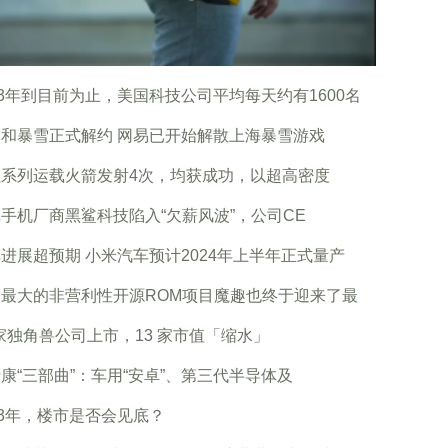
23年到目前为止，美国科技公司平均每天约有1600名
和暴雪正式解约 网易已开始解散上海暴雪游戏
征系列运载火箭发射4次，均获成功，以超高密度
手机厂商黑鲨科技陷入“欠薪风波”，公司CE
进展超预期 小米汽车预计2024年上半年正式量产
内最大的非营利性开源ROM项目魔趣也终于迎来了最
 家独角兽公司上市，13 家市值「缩水」
康“三部曲”：车用“安卓”、第三代半导体及
23年，楼市是否会见底？