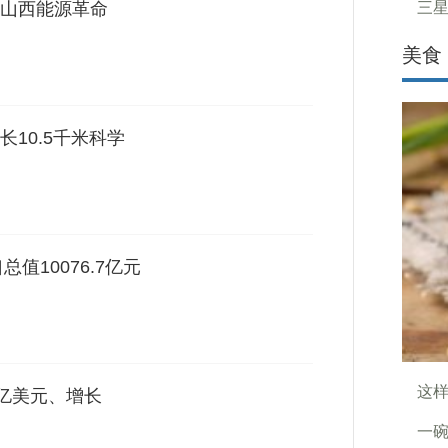
山西能源革命
三星
美食
10.5千米科学
值10076.7亿元
这
4亿美元、增长
一碗