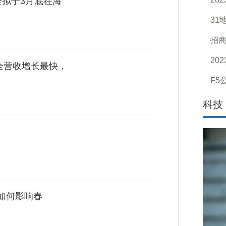
会拟于3月底在海
31
招
20
安全营收增长最快，
F5
科技
，如何影响春