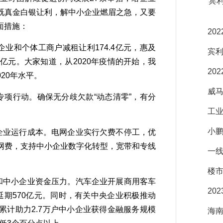
宾
既真金白银让利，解中小企业燃眉之急，又要
面措施：
20
和个体工商户减租让利174.4亿元，惠及
宾利
.3亿元。大家知道，从2020年疫情的开始，我
20
020年水平。
威马
项行动。确保无分歧欠款“动态清零”，有分
工
小鹏
企业运行成本。电网企业实行欠费不停工，优
网费，支持中小企业数字化转型，宽带和专线
一线
楼
和中小企业资金压力。汽车企业开展商用客车
20
期570亿元。同时，有关中央企业积极推动
计助力2.7万户中小企业获得金融服务规模
海南