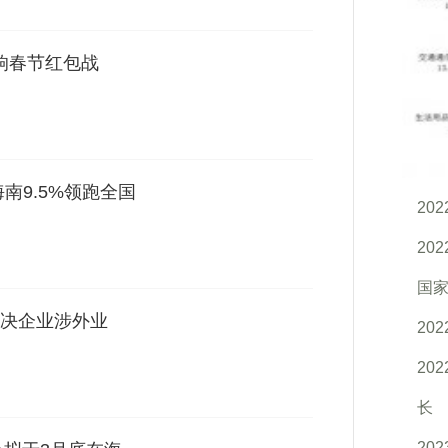
打响春节红包战
南9.5%领跑全国
20
20
国家
决企业涉外业
20
20
长
20