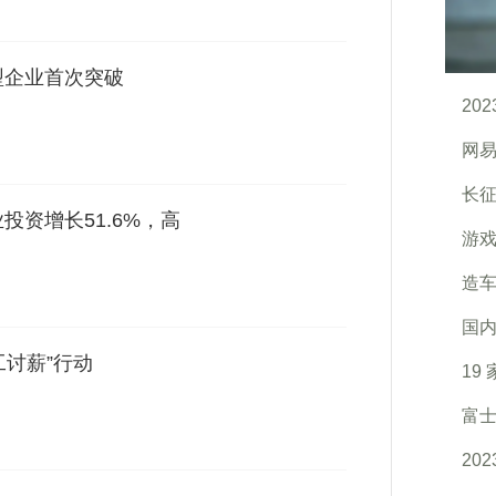
型企业首次突破
20
网易
长
业投资增长51.6%，高
游戏
造车
国
工讨薪”行动
19
富士
20