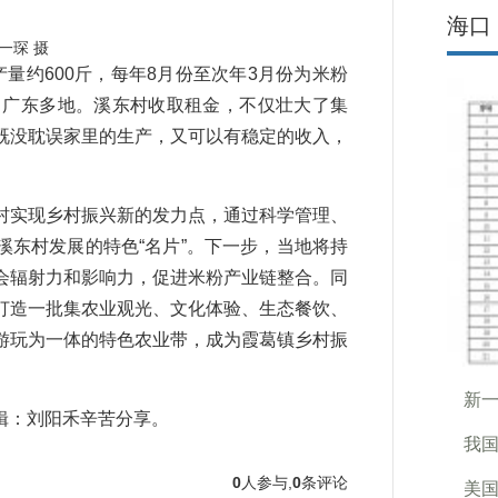
海口
一琛 摄
约600斤，每年8月份至次年3月份为米粉
、广东多地。溪东村收取租金，不仅壮大了集
既没耽误家里的生产，又可以有稳定的收入，
实现乡村振兴新的发力点，通过科学管理、
东村发展的特色“名片”。下一步，当地将持
会辐射力和影响力，促进米粉产业链整合。同
打造一批集农业观光、文化体验、生态餐饮、
游玩为一体的特色农业带，成为霞葛镇乡村振
新
：刘阳禾辛苦分享。
我
0
人参与,
0
条评论
美国