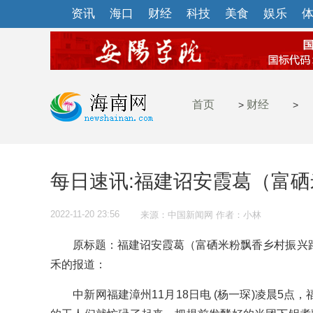
资讯
海口
财经
科技
美食
娱乐
首页
财经
>
>
每日速讯:福建诏安霞葛（富
2022-11-20 23:56
来源：中国新闻网 作者：小林
原标题：福建诏安霞葛（富硒米粉飘香乡村振兴路
禾的报道：
中新网福建漳州11月18日电 (杨一琛)凌晨5点