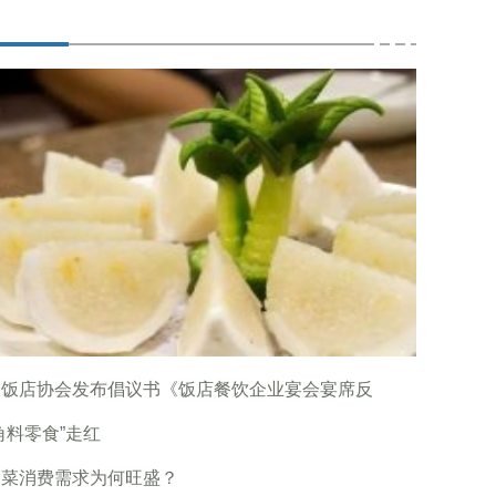
国饭店协会发布倡议书《饭店餐饮企业宴会宴席反
角料零食”走红
制菜消费需求为何旺盛？