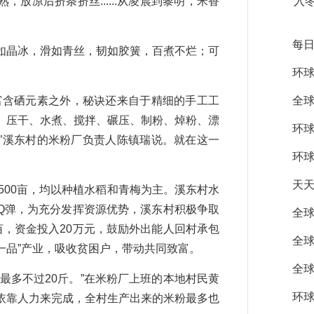
放凉后挤条挤丝......从凌晨到黎明，米香
入
每日
晶冰，滑如青丝，韧如胶簧，百煮不烂；可
。
环球
含硒元素之外，秘诀还来自于精细的手工工
全球
、压干、水煮、搅拌、碾压、制粉、焯粉、漂
环球
”溪东村的米粉厂负责人陈镇瑞说。就在这一
环球
天天
00亩，均以种植水稻和青梅为主。溪东村水
Q弹，为充分发挥资源优势，溪东村积极争取
全球
5亩，资金投入20万元，鼓励外出能人回村承包
全球
村一品”产业，吸收贫困户，带动共同致富。
全球
多不过20斤。”在米粉厂上班的本地村民黄
环球
依靠人力来完成，全村生产出来的米粉最多也