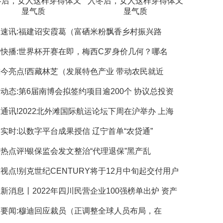
冬后，女人这样穿得体又
入冬后，女人这样穿得体又
显气质
显气质
速讯:福建诏安霞葛（富硒米粉飘香乡村振兴路
快播:世界杯开赛在即，梅西C罗身价几何？哪名
今亮点!西藏林芝（发展特色产业 带动农民就近
动态:第6届南博会拟签约项目逾200个 协议总投资
通讯!2022北外滩国际航运论坛下周在沪举办 上海
实时:以数字平台成果授信 辽宁首单“农贷通”
热点评!银保监会发文整治“代理退保”黑产乱
视点!别克世纪CENTURY将于12月中旬起交付用户
新消息丨2022年四川民营企业100强榜单出炉 资产
要闻:穆迪回应裁员（正调整全球人员布局，在