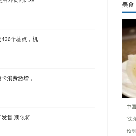
使用外资同比增
美食
436个基点，机
用卡消费激增，
中
将发售 期限将
“边
预