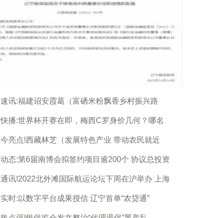
速讯:福建诏安霞葛（富硒米粉飘香乡村振兴路
快播:世界杯开赛在即，梅西C罗身价几何？哪名
今亮点!西藏林芝（发展特色产业 带动农民就近
动态:第6届南博会拟签约项目逾200个 协议总投资
通讯!2022北外滩国际航运论坛下周在沪举办 上海
实时:以数字平台成果授信 辽宁首单“农贷通”
热点评!银保监会发文整治“代理退保”黑产乱