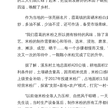
的工人们就忙碌了起来，把提前发酵好的米团下锅煮熟，
四溢，唤醒了乡村。
作为当地的一张亮丽名片，霞葛镇的富硒米粉白如
炒，多油不腻，少油不涩，还可作汤，备受市场青睐
“我们霞葛的米粉之所以拥有独特的风味，除了富
艺。米粉的制作需要耐心和等待。选米、浸泡、磨浆
水、摊凉、成型、晒干……每一个步骤都慢而又慢。
次又一次的等待中，一颗颗小米粒完成了它的升华。
据了解，溪东村土地总面积420公顷，耕地面积15
利条件好，土壤硒含量高，因而稻米优质，米粉口感
上级资金补助，于2017年投建米粉厂，占地面积1.
经营米粉厂，探索“支部+基地+农户”模式，打完“一
“以前做米粉全靠人力压榨、自然风干晾晒，一天最
先生说，当时生产设备落后，制作米粉的所有工序都