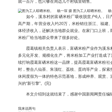
就一百斤，也只够在周边几个村镇里销售。
图为工人晾晒米粉。 杨
如今，溪东村的富硒米粉厂吸收脱贫户6人，日产量
高产期，年营业收入约20万，米粉销往浙江、福建
体经济收入，还解决当地群众就业。在家门口上班，
米粉厂给当地群众带来了很多好处。
霞葛镇相关负责人表示，富硒米粉产业作为溪东村
多元化开发、规模化生产，将米粉加工产业打造成了溪
续打响霞葛富硒米粉这一品牌，提高霞葛富硒米粉社
时，整合八仙茶、朱顶红、荔枝、蛋鸡等产业，探索
休闲度假为一体的特色示范基地，形成种养、观赏、
兴的“新引擎”。(完)
本文介绍到这就结束了，感谢中国新闻网责任编辑
我来说两句