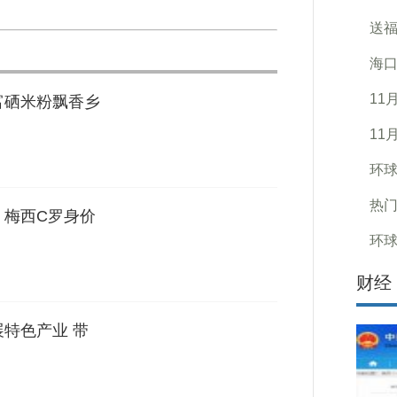
送
海口
11
富硒米粉飘香乡
11
环球
热门
，梅西C罗身价
环球
财经
展特色产业 带