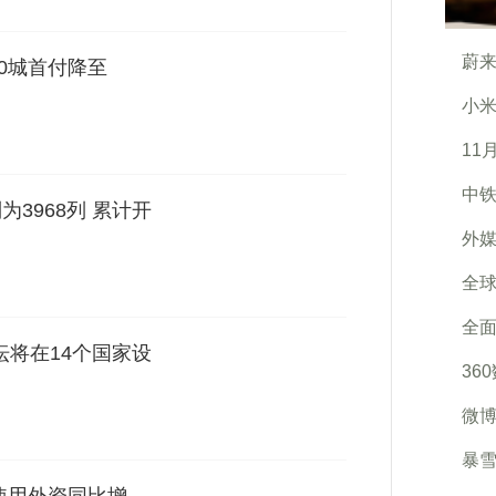
蔚来
0城首付降至
小米
11
中铁
3968列 累计开
外媒
全
全面
坛将在14个国家设
36
微博
暴雪