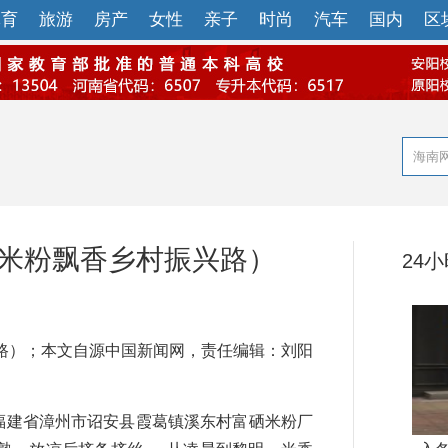
体育
旅游
房产
女性
亲子
时尚
汽车
国内
区
硒米粉飘香乡村振兴路）
24
）；本文自源中国新闻网，责任编辑：刘阳
，福建省漳州市诏安县霞葛镇溪东村富硒米粉厂