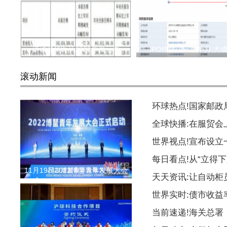
诺诚健华医药2022年度三季
IPO排队仅一个半月 大
滚动新闻
环球热点!国家邮
全球快播:在服贸会
世界视点!宣布设
每日看点!从“立得下
11月19日2022博鳌青年发展大会
天天资讯:让自动柜
世界实时:债市收益
当前速递!海关总署