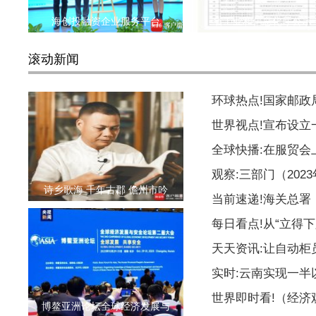
海创投融资企业服务平台
省工业和信息化厅公示
滚动新闻
环球热点!国家邮
世界视点!宣布设
全球快播:在服贸会
观察:三部门（20
诗乡歌海 千年古郡 儋州市吟
当前速递!海关总署
每日看点!从“立得下
天天资讯:让自动柜
实时:云南实现一
世界即时看!（经
博鳌亚洲论坛全球经济发展与