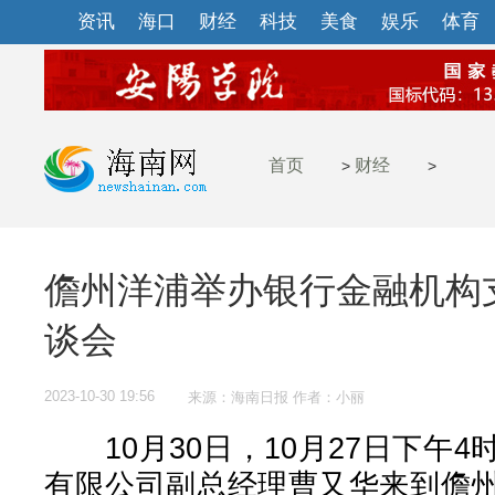
资讯
海口
财经
科技
美食
娱乐
体育
首页
财经
>
>
儋州洋浦举办银行金融机构
谈会
2023-10-30 19:56
来源：海南日报 作者：小丽
10月30日，10月27日下午
有限公司副总经理曹又华来到儋