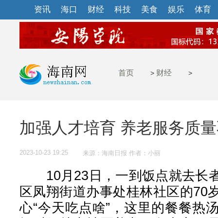
资讯
海口
财经
科技
美食
娱乐
体育
首页
财经
>
>
加强人才培育 养老服务质
2023-10-23 19:25
来源：海南日报 作者：小丽
10月23日，一到饭点就去长
区凤翔街道办事处桂林社区的70
心“今天吃点啥”，这里的餐餐热