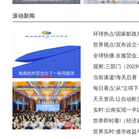
滚动新闻
环球热点!国家邮
世界视点!宣布设
全球快播:在服贸会
观察:三部门（20
海南的外贸交出了一份亮眼答
当前速递!海关总署
每日看点!从“立得下
天天资讯:让自动柜
实时:云南实现一
世界即时看!（经
推动东亚区域高质量和可持续
世界实时:债市收益