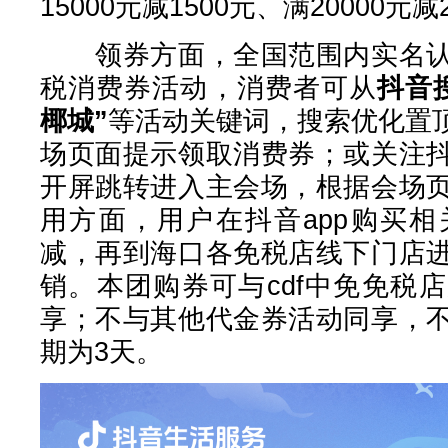
15000元减1500元、满20000元
领券方面，全国范围内实名认
税消费券活动，消费者可从
抖音
椰城”
等活动关键词，搜索优化置
场页面提示领取消费券；或关注
开屏跳转进入主会场，根据会场
用方面，用户在抖音app购买
减，再到海口各免税店线下门店
销。本团购券可与cdf中免免税
享；不与其他代金券活动同享，
期为3天。