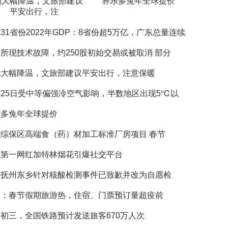
地大幅降温，文旅部建议
养乐多兔年全球提价
平安出行，注
31省份2022年GDP：8省份超5万亿，广东总量连续
所现技术故障，约250股初始交易或被取消 部分
地大幅降温，文旅部建议平安出行，注意保暖
25日受中等偏强冷空气影响，半数地区出现5℃以
乐多兔年全球提价
综保区高端食（药）材加工标准厂房项目 春节
年第一网红加特林烟花引爆社交平台
西抚州东乡针对核酸检测事件已致歉并改为自愿检
程：春节假期旅游热，住宿、门票预订量超疫前
初三，全国铁路预计发送旅客670万人次