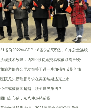
31省份2022年GDP：8省份超5万亿，广东总量连续
所现技术故障，约250股初始交易或被取消 部分
化和旅游部办公厅发布关于进一步加强春节期间旅
物医院龙头新瑞鹏寻求在美国纳斯达克上市
本今年或被德国超越，跌至世界第四？
二回门点心俏，京八件热销断货
黄金饰品销售火爆，2023年黄金投资仍需谨慎