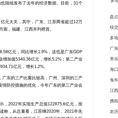
多
也陆续发布了去年的经济数据。目前，31个
盘点
亿元大关，其中，广东、江苏两省超过12万
纽交
速方面，福建、江西并列榜首。
多
广东
.58亿元，同比增长1.9%，这也是广东GDP
养
加值5340.36亿元，增长5.2%；第二产业
934.71亿元，增长1.2%。
海口
广东的三产比重比较高，广州、深圳的三产
兔
疫情防控措施的优化，今年广东的第三产业会
江
携
022年实现生产总值122875.6亿元，按
称，从总量看，江苏继2020年、2021年先
农历