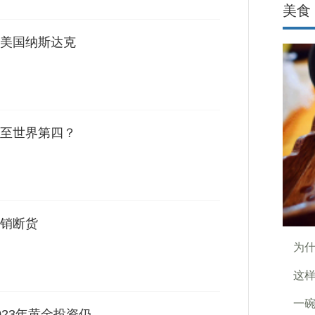
美食
美国纳斯达克
至世界第四？
销断货
为什
这
一碗
23年黄金投资仍