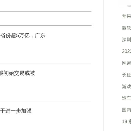
苹果
微软
：8省份超5万亿，广东
深
20
网易
0股初始交易或被
长
游戏
造车
国
于进一步加强
19