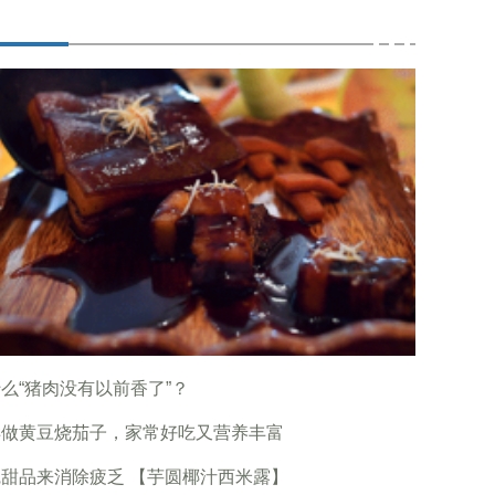
么“猪肉没有以前香了”？
样做黄豆烧茄子，家常好吃又营养丰富
甜品来消除疲乏 【芋圆椰汁西米露】