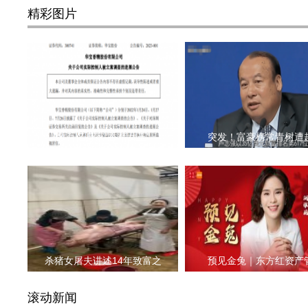
精彩图片
数百亿身家“香精女王”
突发！富豪榜常青树遭
杀猪女屠夫讲述14年致富之
预见金兔｜东方红资产
滚动新闻