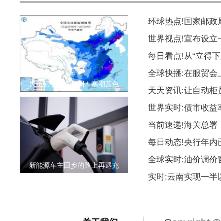
环球热点!国家邮
世界视点!宣布设
每日看点!从“立得下
全球快播:在服贸会
大年初一冷空气到！寒潮蓝色
天天资讯:让自动柜
世界实时:债市收益
当前速递!海关总署
每日动态!央行年内
全球实时:油价调价
新能源车主回乡的路上再遇充
实时:云南实现一