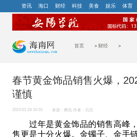
资讯
海口
财经
科技
美食
娱乐
体育
首页
财经
>
>
春节黄金饰品销售火爆，20
谨慎
2023-01-24 16:01
来源：腾讯 作者：贝贝
过年是黄金饰品的销售高峰，
售更是十分火爆。金镯子、金手