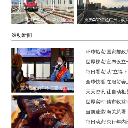
土耳其伊斯坦布尔新机场
重庆GDP首超广州，成
滚动新闻
环球热点!国家邮
世界视点!宣布设
每日看点!从“立得下
全球快播:在服贸会
“最有温度的车站”三亚火车
天天资讯:让自动柜
世界实时:债市收益
当前速递!海关总署
每日动态!央行年内