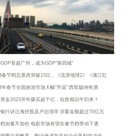
GDP首超广州，成为GDP“第四城”
23春节档总票房突破15亿，《流浪地球2》《满江红
23年春节全国旅游市场大幅“升温” 西双版纳有酒
资金2023开年爆买超千亿，似曾相识牛归来？
银行诉泛海控股及卢志强等 涉案金额超过70亿元
档加量不加价 电影市场有望在春节档带动下逐
财报季拉开帷幕，预计激进加息对企业盈利的冲击