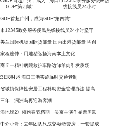
庆GDP首超广州，成为
海口市12345政务服务便民热
GDP“第四城”
线接线员24小时
GDP首超广州，成为GDP“第四城”
市12345政务服务便民热线接线员24小时坚守
美兰国际机场国际货邮量 国内出港货邮量 均创
塑家程连仲：用雕塑弘扬海南本土文化
南商丘一精神病院救护车路边卸羊肉引发质疑
23日8时起 海口三港实施临时交通管制
省城镇保障性安居工程补助资金管理办法 提高
隔三年，涠洲岛再迎游客潮
流浪地球2》领跑春节档期，吴京主演作品票房跃
中介小哥：去年团队只成交4到5套房，一套提成