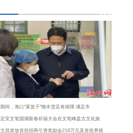
期间，海口“菜篮子”物丰货足有保障 满足市
南定安文笔国潮新春祈福大会在文笔峰盘古文化旅
文昌发放首批招商引资奖励金218万元及首批养殖