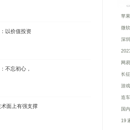
苹果
微软
：以价值投资
深
20
网易
：不忘初心，
长
游戏
造车
技术面上有强支撑
国
19