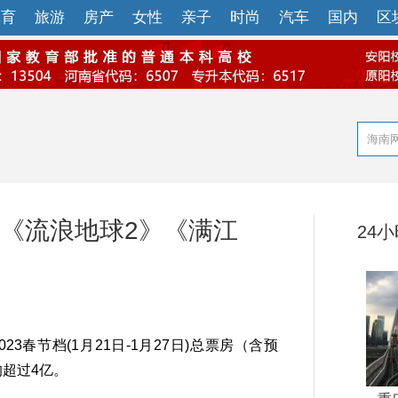
体育
旅游
房产
女性
亲子
时尚
汽车
国内
区
，《流浪地球2》《满江
24
3春节档(1月21日-1月27日)总票房（含预
均超过4亿。