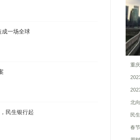
造成一场全球
重庆
案
20
20
北向
，民生银行起
民生
春节
周