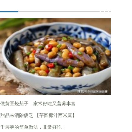
样做黄豆烧茄子，家常好吃又营养丰富
甜品来消除疲乏 【芋圆椰汁西米露】
麦千层酥的简单做法，非常好吃！