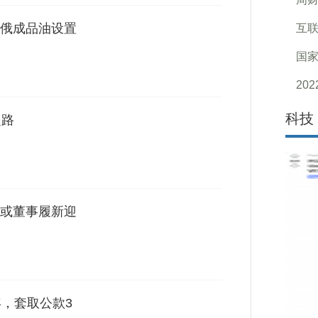
俄成品油设置
互联
国家
20
科技
之路
或董事履新迎
年，套取公款3