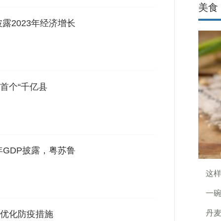
美食
露2023年经济增长
首个“千亿县
年GDP披露，粤苏鲁
这
一碗
丹
优化防疫措施