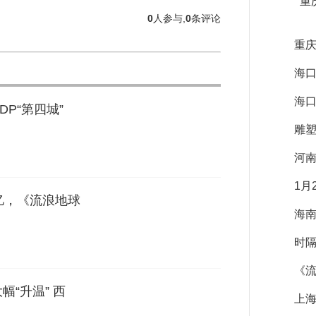
重
0
人参与,
0
条评论
重庆
海口
海口
P“第四城”
雕
河
1月
5亿，《流浪地球
海南
时
《
幅“升温” 西
上海