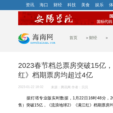
资讯
海口
财经
科技
美食
娱乐
首页
财经
>
>
2023春节档总票房突破15亿
红》档期票房均超过4亿
2023-01-22 18:02
来源：腾讯网 作者：贝贝
据灯塔专业版实时数据，1月22日16时48分，202
售）突破15亿，《流浪地球2》《满江红》档期票房