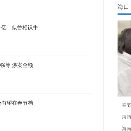
海口
千亿，似曾相识牛
强等 涉案金额
场有望在春节档
春节
海
海南