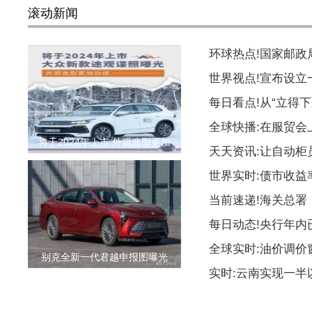
滚动新闻
环球热点!国家邮
世界视点!宣布设
每日看点!从“立得下
全球快播:在服贸会
将于2024年上市 外观造型更加
天天资讯:让自动柜
世界实时:债市收益
当前速递!海关总署
每日动态!央行年内
全球实时:油价调价
别克全新一代君越申报图曝光
实时:云南实现一