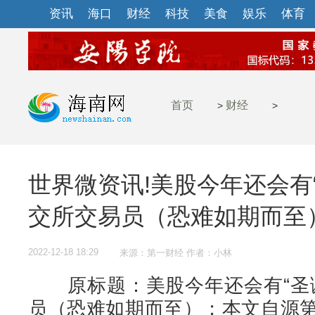
资讯
海口
财经
科技
美食
娱乐
体育
首页
财经
>
>
世界微资讯!美股今年还会有
交所交易员（恐难如期而至
2022-12-18 18:29
来源：第一财经 作者：小林
原标题：美股今年还会有“圣诞
员（恐难如期而至）；本文自源