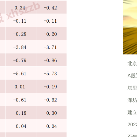
北
A
塔里
潍
建立
20
百