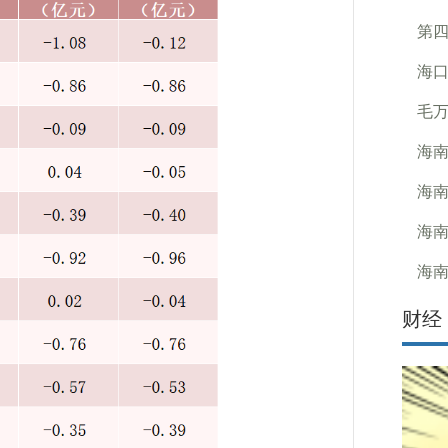
第
海口
毛
海
海
海
海
财经