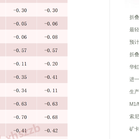
折
最轻
预计
折
华虹
进
生
M1
索
矿卡