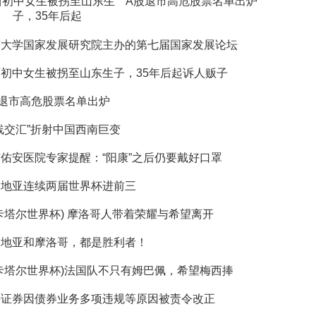
西初中女生被拐至山东生
A股退市高危股票名单出炉
子，35年后起
京大学国家发展研究院主办的第七届国家发展论坛
初中女生被拐至山东生子，35年后起诉人贩子
股退市高危股票名单出炉
线交汇”折射中国西南巨变
佑安医院专家提醒：“阳康”之后仍要戴好口罩
罗地亚连续两届世界杯进前三
塔尔世界杯) 摩洛哥人带着荣耀与希望离开
罗地亚和摩洛哥，都是胜利者！
卡塔尔世界杯)法国队不只有姆巴佩，希望梅西捧
海证券因债券业务多项违规等原因被责令改正