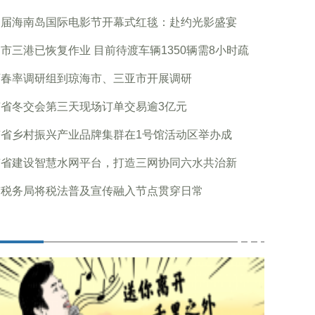
四届海南岛国际电影节开幕式红毯：赴约光影盛宴
市三港已恢复作业 目前待渡车辆1350辆需8小时疏
万春率调研组到琼海市、三亚市开展调研
南省冬交会第三天现场订单交易逾3亿元
南省乡村振兴产业品牌集群在1号馆活动区举办成
南省建设智慧水网平台，打造三网协同六水共治新
南税务局将税法普及宣传融入节点贯穿日常