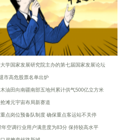
京大学国家发展研究院主办的第七届国家发展论坛
股退市高危股票名单出炉
木油田向南疆南部五地州累计供气500亿立方米
坊抢滩元宇宙布局新赛道
重点岗位预备队制度 确保重点客运站不关停
22年空调行业用户满意度为83分 保持较高水平
年口岸嬗变丝路新城