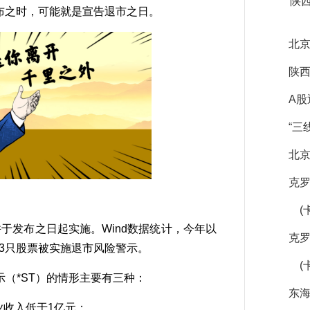
陕
布之时，可能就是宣告退市之日。
北
陕西
A
“三
北京
克
(卡
于发布之日起实施。Wind数据统计，今年以
克
53只股票被实施退市风险警示。
(
*ST）的情形主要有三种：
东
收入低于1亿元；