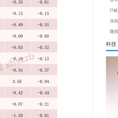
IT
张
隆国
科技