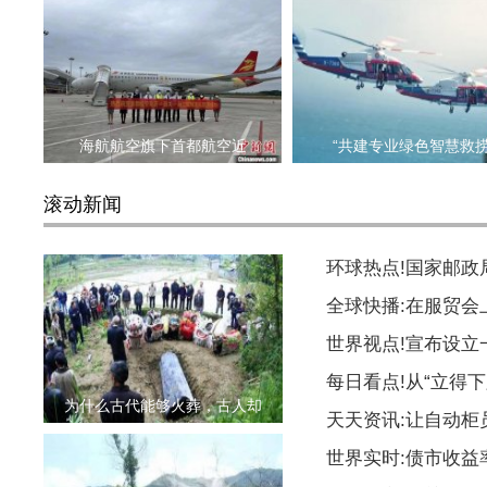
海航航空旗下首都航空近
“共建专业绿色智慧救
滚动新闻
环球热点!国家邮
全球快播:在服贸会
世界视点!宣布设
每日看点!从“立得下
为什么古代能够火葬，古人却
天天资讯:让自动柜
世界实时:债市收益