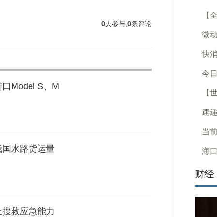
【全
0
人参与,
0
条评论
微动
快消
今日
Model S、M
【世
速递
当前
月我国水路货运量
海口
财经
上搜救应急能力