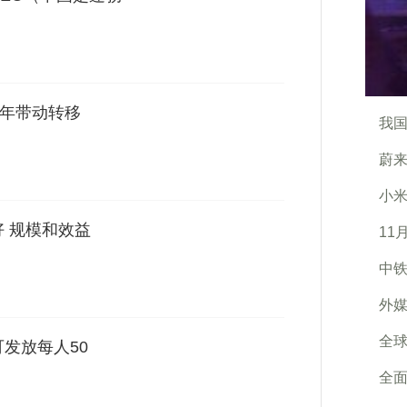
牌年带动转移
我国
蔚来
小米
好 规模和效益
11
中铁
外媒
全
发放每人50
全面