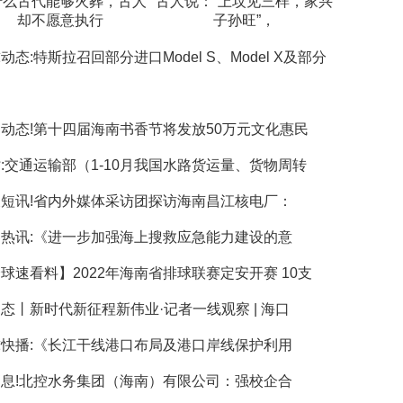
什么古代能够火葬，古人
古人说：“上坟见三样，家兴
却不愿意执行
子孙旺”，
动态:特斯拉召回部分进口Model S、Model X及部分
动态!第十四届海南书香节将发放50万元文化惠民
:交通运输部（1-10月我国水路货运量、货物周转
短讯!省内外媒体采访团探访海南昌江核电厂：
热讯:《进一步加强海上搜救应急能力建设的意
球速看料】2022年海南省排球联赛定安开赛 10支
态丨新时代新征程新伟业·记者一线观察 | 海口
快播:《长江干线港口布局及港口岸线保护利用
息!北控水务集团（海南）有限公司：强校企合