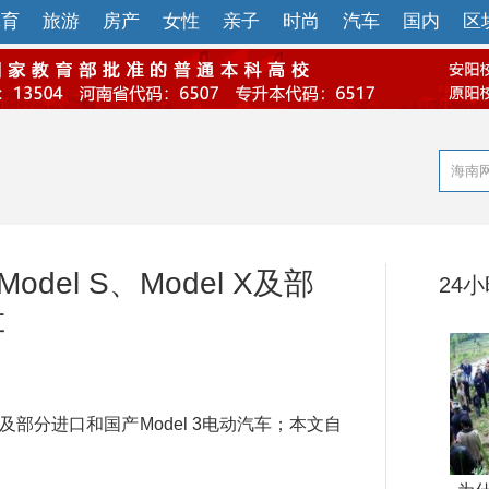
体育
旅游
房产
女性
亲子
时尚
汽车
国内
区
el S、Model X及部
24
车
X及部分进口和国产Model 3电动汽车；本文自