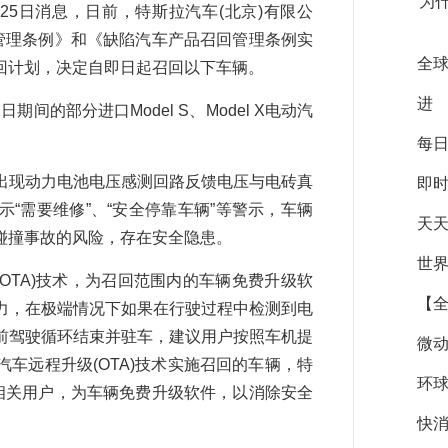
为
5日消息，日前，特斯拉汽车(北京)有限公
管理条例》和《缺陷汽车产品召回管理条例实
全球
回计划，决定自即日起召回以下车辆。
进
期间的部分进口Model S、Model X电动汽
每日
现动力电池电压感测回路反馈电压与电砖真
即时
“需要维修”、“安全停靠车辆”等警示，车辆
天天
碰撞事故的风险，存在安全隐患。
世界
TA)技术，为召回范围内的车辆免费升级软
【全
力，在极端情况下如果在行驶过程中检测到电
前驾驶循环结束并驻车，建议用户按照车机提
微动
车远程升级(OTA)技术实施召回的车辆，特
环球
相关用户，为车辆免费升级软件，以消除安全
快消