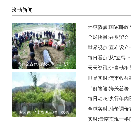
滚动新闻
环球热点!国家邮
全球快播:在服贸会
世界视点!宣布设
每日看点!从“立得下
为什么古代能够火葬，古人却
天天资讯:让自动柜
世界实时:债市收益
当前速递!海关总署
每日动态!央行年内
全球实时:油价调价
古人说：“上坟见三样，家兴
实时:云南实现一