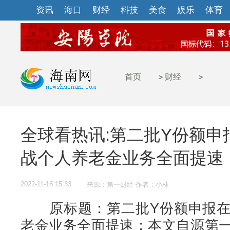
资讯
海口
财经
科技
美食
娱乐
体育
首页
财经
>
>
全球看热讯:第二批Y份额申
战个人养老金业务全面提速
2022-11-16 15:33
来源：第一财经 作者：小林
原标题：第二批Y份额申报在
老金业务全面提速；本文自源第