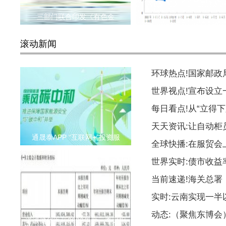
三部门联合印发《有色金
国家统计局：前10个月
滚动新闻
环球热点!国家邮
世界视点!宣布设
每日看点!从“立得下
天天资讯:让自动柜
通晟泰APP “互联网+”投资服
全球快播:在服贸会
世界实时:债市收益
当前速递!海关总署
实时:云南实现一
动态:（聚焦东博
诺诚健华医药2022年度三季财报