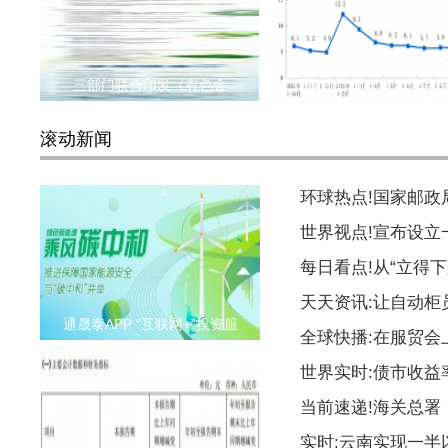
三部门联合印发《有色金
国家统计局：前10个月
滚动新闻
环球热点!国家邮
世界视点!宣布设
每日看点!从“立得下
天天资讯:让自动柜
通晟泰APP “互联网+”投资服
全球快播:在服贸会
世界实时:债市收益
当前速递!海关总署
实时:云南实现一