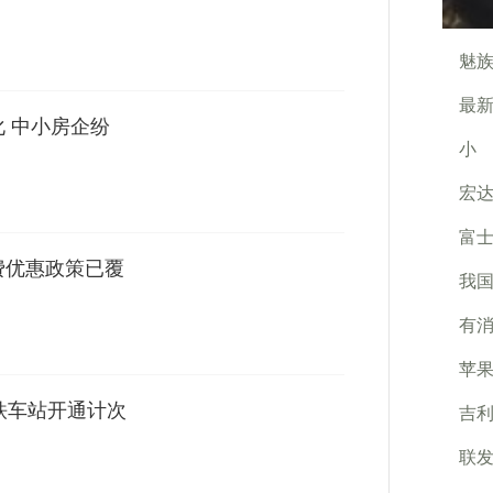
魅族
最新
化 中小房企纷
小
宏达
富士
费优惠政策已覆
我国
有
苹果
铁车站开通计次
吉利
联