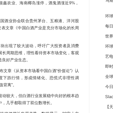
马斯
顺鑫农业、海南椰岛涨停，酒鬼酒涨近9%，
环球
中国酒业协会联合贵州茅台、五粮液、洋河股
每日
发表文章《中国白酒产业是充分市场化的长周
世界
块出现了较大波动，呼吁广大投资者及消费
环球
展长周期思维，理性看待资本市场变化，客观
艺
造良好产业生态。
即时
文章《从资本市场看中国白酒“价值论”》认
全
幅度下跌行情，形成情绪化、恐慌式非理性调
值背离”。
今日
动较大，但白酒行业发展稳中向好的根本趋
Sl
中，几乎都取得了双位数增长。
【