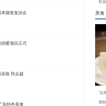
联发
局本级签发涉企
美食
能供暖项目正式
面采收 民众趁
“边
预
 广东特色美食