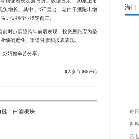
稳健增长发展态势。数据显示，20家上市
海口
现负增长。其中，*ST皇台、老白干酒跑出增
.83%，位列行业增速前二。
前时点展望跨年前后表现，投资思路应为坚
、业绩确定性、渠道健康和报表表现。
彭婧如辛苦分享。
0
人参与,
0
条评论
力挺！白酒板块
每日
世界
艺