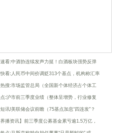
速看:中酒协连续发声力挺！白酒板块强势反弹
快看:人民币中间价调贬313个基点，机构称汇率
热搜:市场监管总局（全国新个体经济占个体工
点:沪市前三季度业绩（整体呈增势，行业修复
短讯!美联储会议前瞻（75基点加息“四连发”？
界播资讯】前三季度公募基金累亏逾1.5万亿，
热点:马斯克称独自担任董事“只是暂时的” 或