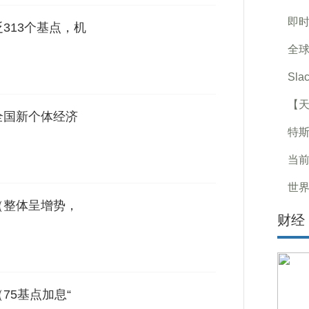
即时
313个基点，机
全
Sl
【
全国新个体经济
特斯
当前
世界
（整体呈增势，
财经
75基点加息“