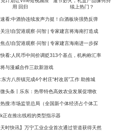
克计划让Vine短视频应
逢节必火，礼盒产品缘何持
用 回归
续上热门？
速看:中酒协连续发声力挺！白酒板块强势反弹
关注!自贸港观察·问智 | 专家建言将海南打造成
焦点!自贸港观察·问智 | 专家建言海南进一步探
快看:人民币中间价调贬313个基点，机构称汇率
电将与漫威合作三款新游戏
:东方八所镇完成4个村庄“村改居”工作 助推城
球微头条丨乐东：热带特色高效农业发展促增收
热搜:市场监管总局（全国新个体经济占个体工
ack正在推出线程的类型指示器
天天时快讯】万宁工业企业首次通过管道获得天然