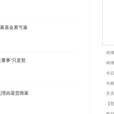
募基金累亏逾
环球
任董事“只是暂
环球
今日
今热
无理由退货商家
天天
【世
每日