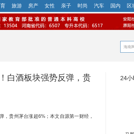
体育
旅游
房产
女性
亲子
时尚
汽车
国内
区
挺！白酒板块强势反弹，贵
24
，贵州茅台涨超6%；本文自源第一财经，