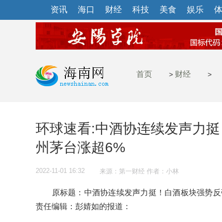
资讯
海口
财经
科技
美食
娱乐
首页
财经
>
>
环球速看:中酒协连续发声力
州茅台涨超6%
2022-11-01 16:32
来源：第一财经 作者：小林
原标题：中酒协连续发声力挺！白酒板块强势反弹
责任编辑：彭婧如的报道：